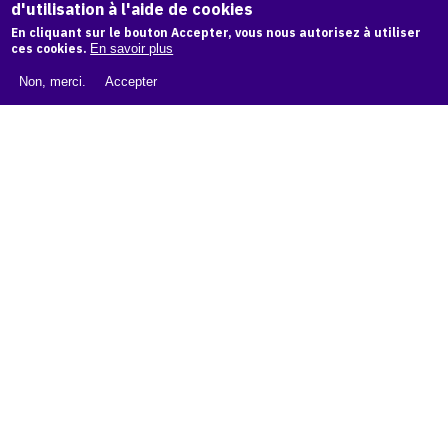
d'utilisation à l'aide de cookies
LIVRE BLANC : CATALOGUE RAISONNÉ NUMÉRIQUE
En cliquant sur le bouton Accepter, vous nous autorisez à utiliser
À PROPOS D'OAM
ces cookies.
En savoir plus
L'ÉQUIPE OAM
Non, merci.
Accepter
INSTAGRAM
FACEBOOK
CGU
CGV
contact
Contact
La plateforme de référence pour créer,
conserver et promouvoir l'Histoire de l'Art.
Des catalogues raisonnés aux archives
d'expositions.