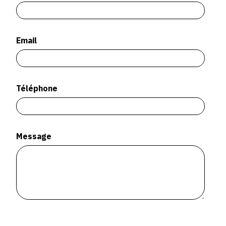
SERVICES
CRÉER SON CATALOGUE RAISONNÉ
Email
ABONNEMENTS DÉDIÉS AUX GALERISTES
CRÉER SON SITE ARTISTE
Téléphone
CRÉER SON CATALOGUE D'EXPO
PUBLIER SES EXPOSITIONS
DEVENIR CONTRIBUTEUR
Message
À PROPOS
L'ÉQUIPE OAM
À PROPOS D'OAM