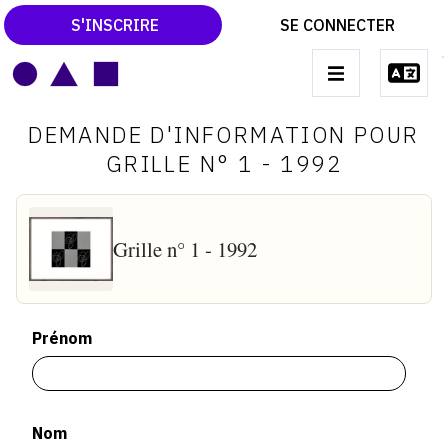
S'INSCRIRE
SE CONNECTER
LE MAGAZINE
Main
DEMANDE D'INFORMATION POUR
navigation
CATALOGUES RAISONNÉS
GRILLE N° 1 - 1992
LES EXPOSITIONS
LES VERNISSAGES
Grille n° 1 - 1992
ARCHIVES DES EXPOSITIONS
ACTUALITÉS DU MONDE DE L'ART
Prénom
LIBRAIRIE : LIVRES & CATALOGUES
LEXIQUE ARTISTIQUE
Nom