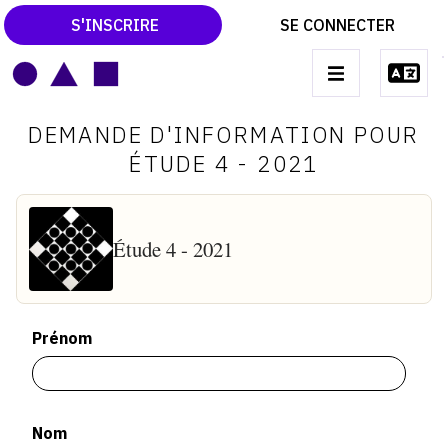
S'INSCRIRE
SE CONNECTER
LE MAGAZINE
Main
DEMANDE D'INFORMATION POUR
navigation
CATALOGUES RAISONNÉS
ÉTUDE 4 - 2021
LES EXPOSITIONS
LES VERNISSAGES
Étude 4 - 2021
ARCHIVES DES EXPOSITIONS
ACTUALITÉS DU MONDE DE L'ART
Prénom
LIBRAIRIE : LIVRES & CATALOGUES
LEXIQUE ARTISTIQUE
Nom