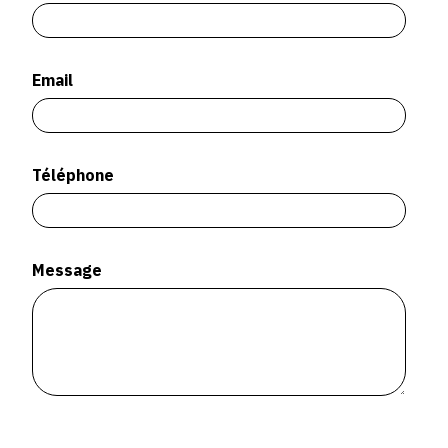
SERVICES
CRÉER SON CATALOGUE RAISONNÉ
Email
ABONNEMENTS DÉDIÉS AUX GALERISTES
CRÉER SON SITE ARTISTE
Téléphone
CRÉER SON CATALOGUE D'EXPO
PUBLIER SES EXPOSITIONS
DEVENIR CONTRIBUTEUR
Message
À PROPOS
L'ÉQUIPE OAM
À PROPOS D'OAM