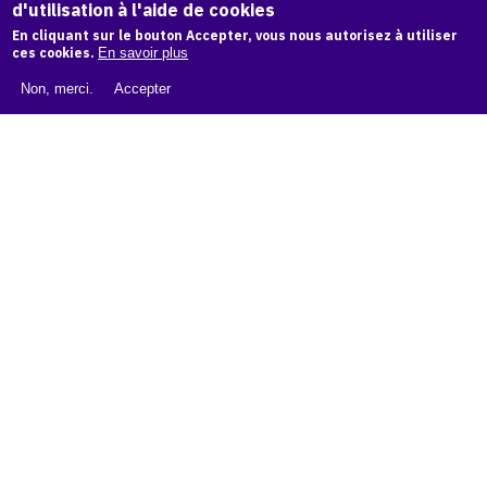
d'utilisation à l'aide de cookies
LIVRE BLANC : CATALOGUE RAISONNÉ NUMÉRIQUE
En cliquant sur le bouton Accepter, vous nous autorisez à utiliser
À PROPOS D'OAM
ces cookies.
En savoir plus
L'ÉQUIPE OAM
Non, merci.
Accepter
INSTAGRAM
FACEBOOK
CGU
CGV
contact
Contact
La plateforme de référence pour créer,
conserver et promouvoir l'Histoire de l'Art.
Des catalogues raisonnés aux archives
d'expositions.