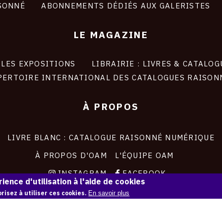
SONNÉ
ABONNEMENTS DÉDIÉS AUX GALERISTES
LE MAGAZINE
LES EXPOSITIONS
LIBRAIRIE : LIVRES & CATALOG
PERTOIRE INTERNATIONAL DES CATALOGUES RAISON
À PROPOS
LIVRE BLANC : CATALOGUE RAISONNÉ NUMÉRIQUE
À PROPOS D'OAM
L'ÉQUIPE OAM
INSTAGRAM
FACEBOOK
ience d'utilisation à l'aide de cookies
CGU
CGV
risez à utiliser ces cookies.
En savoir plus