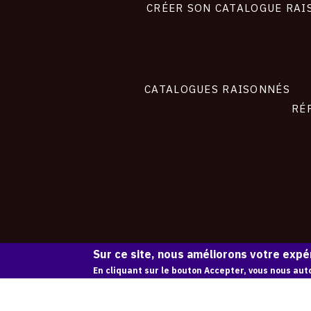
site
CRÉER SON CATALOGUE RAI
CATALOGUES RAISONNÉS
RÉ
Sur ce site, nous améliorons votre expér
En cliquant sur le bouton Accepter, vous nous auto