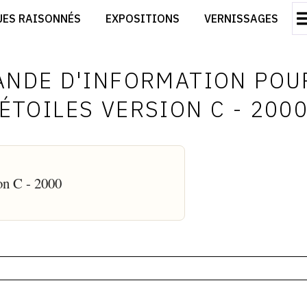
CRÉER SON SITE ARTISTE
UES RAISONNÉS
EXPOSITIONS
VERNISSAGES
CRÉER SON CATALOGUE D'EXPO
RT
PUBLIER SES EXPOSITIONS
ES
DEVENIR CONTRIBUTEUR
NDE D'INFORMATION POU
ÉTOILES VERSION C - 200
ion C - 2000