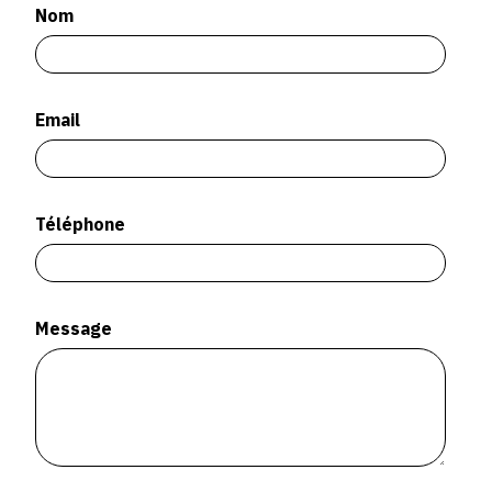
SERVICES
Nom
CRÉER SON CATALOGUE RAISONNÉ
Email
ABONNEMENTS DÉDIÉS AUX GALERISTES
CRÉER SON SITE ARTISTE
CRÉER SON CATALOGUE D'EXPO
Téléphone
PUBLIER SES EXPOSITIONS
DEVENIR CONTRIBUTEUR
Message
À PROPOS
L'ÉQUIPE OAM
À PROPOS D'OAM