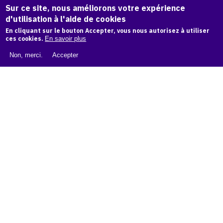
Sur ce site, nous améliorons votre expérience
d'utilisation à l'aide de cookies
LIVRE BLANC : CATALOGUE RAISONNÉ NUMÉRIQUE
En cliquant sur le bouton Accepter, vous nous autorisez à utiliser
ces cookies.
En savoir plus
À PROPOS D'OAM
Non, merci.
Accepter
L'ÉQUIPE OAM
INSTAGRAM
FACEBOOK
CGU
CGV
contact
Contact
La plateforme de référence pour créer,
conserver et promouvoir l'Histoire de l'Art.