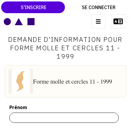
S'INSCRIRE
SE CONNECTER
LE MAGAZINE
Main
DEMANDE D'INFORMATION POUR
navigation
CATALOGUES RAISONNÉS
FORME MOLLE ET CERCLES 11 -
1999
LES EXPOSITIONS
LES VERNISSAGES
ARCHIVES DES EXPOSITIONS
Forme molle et cercles 11 - 1999
ACTUALITÉS DU MONDE DE L'ART
LIBRAIRIE : LIVRES & CATALOGUES
Prénom
LEXIQUE ARTISTIQUE