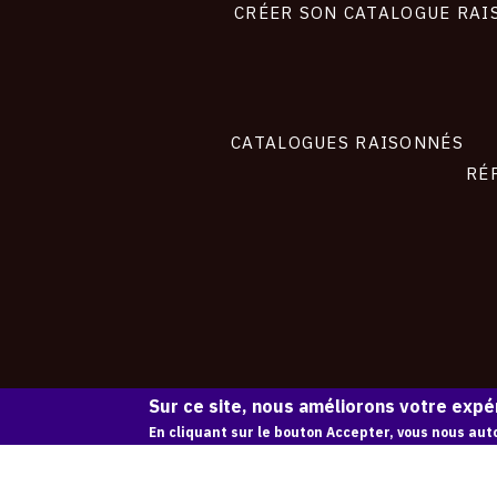
site
CRÉER SON CATALOGUE RAI
CATALOGUES RAISONNÉS
RÉ
Sur ce site, nous améliorons votre expér
En cliquant sur le bouton Accepter, vous nous auto