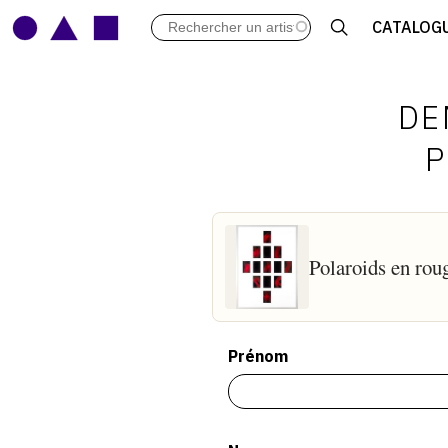
LES VERNISSAGES
CATALOG
ARCHIVES DES EXPOSITIONS
ACTUALITÉS DU MONDE DE L'A
LIBRAIRIE : LIVRES & CATALOGU
DE
LEXIQUE ARTISTIQUE
P
Polaroids en rou
Prénom