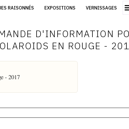
CRÉER SON SITE ARTISTE
UES RAISONNÉS
EXPOSITIONS
VERNISSAGES
CRÉER SON CATALOGUE D'EXPO
RT
PUBLIER SES EXPOSITIONS
ES
DEVENIR CONTRIBUTEUR
MANDE D'INFORMATION P
OLAROIDS EN ROUGE - 20
ge - 2017