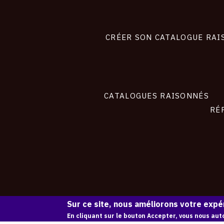
Footer
liens
site
CRÉER SON CATALOGUE RAI
CATALOGUES RAISONNÉS
RÉ
Sur ce site, nous améliorons votre expér
En cliquant sur le bouton Accepter, vous nous auto