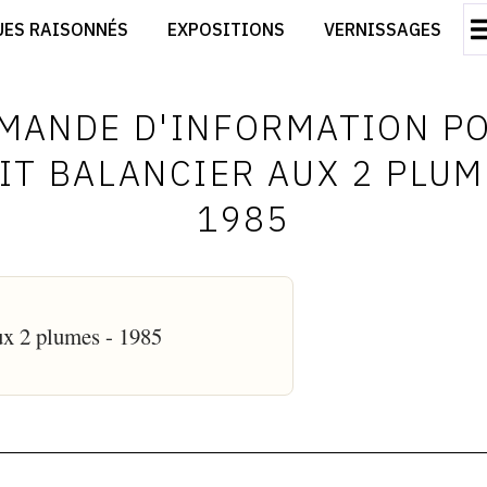
CRÉER SON SITE ARTISTE
UES RAISONNÉS
EXPOSITIONS
VERNISSAGES
CRÉER SON CATALOGUE D'EXPO
RT
PUBLIER SES EXPOSITIONS
ES
DEVENIR CONTRIBUTEUR
MANDE D'INFORMATION P
IT BALANCIER AUX 2 PLUM
1985
aux 2 plumes - 1985