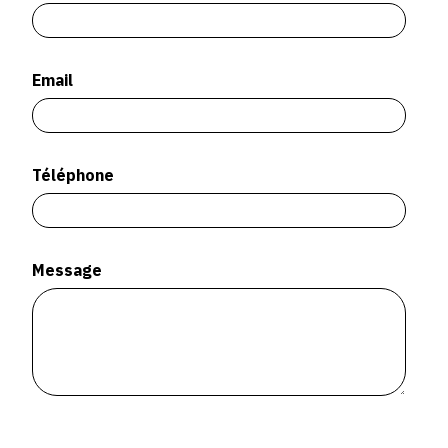
SERVICES
CRÉER SON CATALOGUE RAISONNÉ
Email
ABONNEMENTS DÉDIÉS AUX GALERISTES
CRÉER SON SITE ARTISTE
Téléphone
CRÉER SON CATALOGUE D'EXPO
PUBLIER SES EXPOSITIONS
DEVENIR CONTRIBUTEUR
Message
À PROPOS
L'ÉQUIPE OAM
À PROPOS D'OAM