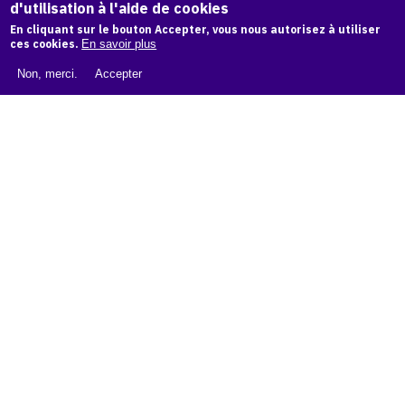
d'utilisation à l'aide de cookies
LIVRE BLANC : CATALOGUE RAISONNÉ NUMÉRIQUE
En cliquant sur le bouton Accepter, vous nous autorisez à utiliser
À PROPOS D'OAM
ces cookies.
En savoir plus
L'ÉQUIPE OAM
Non, merci.
Accepter
INSTAGRAM
FACEBOOK
CGU
CGV
contact
Contact
La plateforme de référence pour créer,
conserver et promouvoir l'Histoire de l'Art.
Des catalogues raisonnés aux archives
d'expositions.