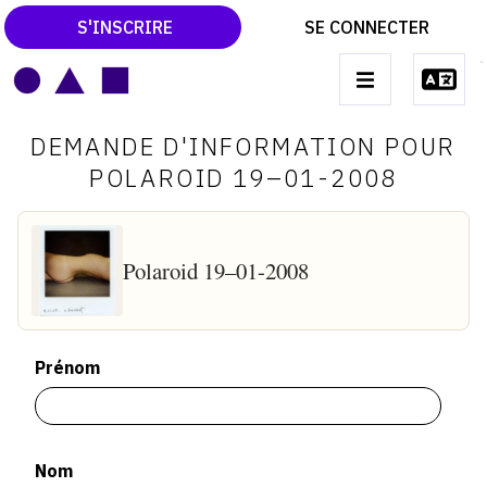
S'INSCRIRE
SE CONNECTER
LE MAGAZINE
Main
DEMANDE D'INFORMATION POUR
navigation
CATALOGUES RAISONNÉS
POLAROID 19–01-2008
LES EXPOSITIONS
LES VERNISSAGES
Polaroid 19–01-2008
ARCHIVES DES EXPOSITIONS
ACTUALITÉS DU MONDE DE L'ART
Prénom
LIBRAIRIE : LIVRES & CATALOGUES
LEXIQUE ARTISTIQUE
Nom