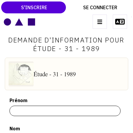
S'INSCRIRE
SE CONNECTER
LE MAGAZINE
Main
DEMANDE D'INFORMATION POUR
navigation
CATALOGUES RAISONNÉS
ÉTUDE - 31 - 1989
LES EXPOSITIONS
LES VERNISSAGES
Étude - 31 - 1989
ARCHIVES DES EXPOSITIONS
ACTUALITÉS DU MONDE DE L'ART
Prénom
LIBRAIRIE : LIVRES & CATALOGUES
LEXIQUE ARTISTIQUE
Nom