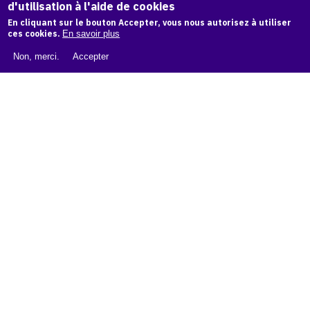
d'utilisation à l'aide de cookies
LIVRE BLANC : CATALOGUE RAISONNÉ NUMÉRIQUE
En cliquant sur le bouton Accepter, vous nous autorisez à utiliser
À PROPOS D'OAM
ces cookies.
En savoir plus
L'ÉQUIPE OAM
Non, merci.
Accepter
INSTAGRAM
FACEBOOK
CGU
CGV
contact
Contact
La plateforme de référence pour créer,
conserver et promouvoir l'Histoire de l'Art.
Des catalogues raisonnés aux archives
d'expositions.