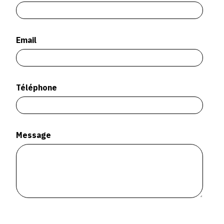
SERVICES
CRÉER SON CATALOGUE RAISONNÉ
Email
ABONNEMENTS DÉDIÉS AUX GALERISTES
CRÉER SON SITE ARTISTE
Téléphone
CRÉER SON CATALOGUE D'EXPO
PUBLIER SES EXPOSITIONS
DEVENIR CONTRIBUTEUR
Message
À PROPOS
L'ÉQUIPE OAM
À PROPOS D'OAM