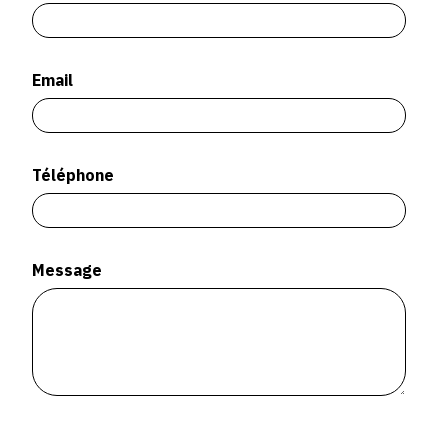
SERVICES
CRÉER SON CATALOGUE RAISONNÉ
Email
ABONNEMENTS DÉDIÉS AUX GALERISTES
CRÉER SON SITE ARTISTE
Téléphone
CRÉER SON CATALOGUE D'EXPO
PUBLIER SES EXPOSITIONS
DEVENIR CONTRIBUTEUR
Message
À PROPOS
L'ÉQUIPE OAM
À PROPOS D'OAM