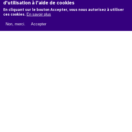
d'utilisation à l'aide de cookies
LIVRE BLANC : CATALOGUE RAISONNÉ NUMÉRIQUE
En cliquant sur le bouton Accepter, vous nous autorisez à utiliser
À PROPOS D'OAM
ces cookies.
En savoir plus
L'ÉQUIPE OAM
Non, merci.
Accepter
INSTAGRAM
FACEBOOK
CGU
CGV
contact
Contact
La plateforme de référence pour créer,
conserver et promouvoir l'Histoire de l'Art.
Des catalogues raisonnés aux archives
d'expositions.