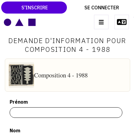
S'INSCRIRE
SE CONNECTER
LE MAGAZINE
Main
DEMANDE D'INFORMATION POUR
navigation
CATALOGUES RAISONNÉS
COMPOSITION 4 - 1988
LES EXPOSITIONS
LES VERNISSAGES
Composition 4 - 1988
ARCHIVES DES EXPOSITIONS
ACTUALITÉS DU MONDE DE L'ART
Prénom
LIBRAIRIE : LIVRES & CATALOGUES
LEXIQUE ARTISTIQUE
Nom