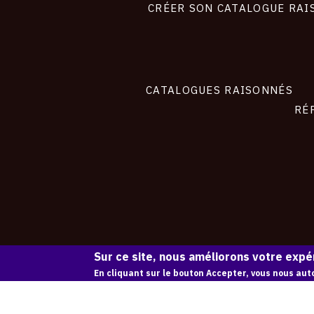
site
CRÉER SON CATALOGUE RAI
CATALOGUES RAISONNÉS
RÉ
Sur ce site, nous améliorons votre expér
En cliquant sur le bouton Accepter, vous nous auto