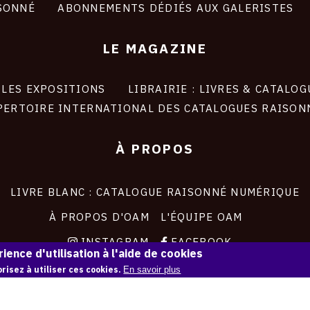
SONNÉ
ABONNEMENTS DÉDIÉS AUX GALERISTES
LE MAGAZINE
LES EXPOSITIONS
LIBRAIRIE : LIVRES & CATALOG
PERTOIRE INTERNATIONAL DES CATALOGUES RAISON
À PROPOS
LIVRE BLANC : CATALOGUE RAISONNÉ NUMÉRIQUE
À PROPOS D'OAM
L'ÉQUIPE OAM
INSTAGRAM
FACEBOOK
ience d'utilisation à l'aide de cookies
CGU
CGV
risez à utiliser ces cookies.
En savoir plus