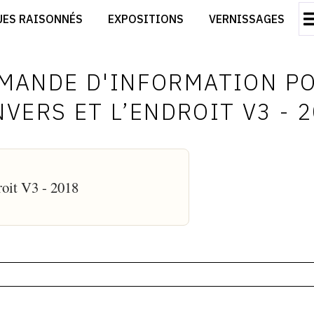
CRÉER SON SITE ARTISTE
UES RAISONNÉS
EXPOSITIONS
VERNISSAGES
CRÉER SON CATALOGUE D'EXPO
RT
PUBLIER SES EXPOSITIONS
ES
DEVENIR CONTRIBUTEUR
MANDE D'INFORMATION P
NVERS ET L’ENDROIT V3 - 
roit V3 - 2018