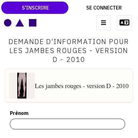
S'INSCRIRE
SE CONNECTER
LE MAGAZINE
Main
DEMANDE D'INFORMATION POUR
navigation
CATALOGUES RAISONNÉS
LES JAMBES ROUGES - VERSION
D - 2010
LES EXPOSITIONS
LES VERNISSAGES
ARCHIVES DES EXPOSITIONS
Les jambes rouges - version D - 2010
ACTUALITÉS DU MONDE DE L'ART
LIBRAIRIE : LIVRES & CATALOGUES
Prénom
LEXIQUE ARTISTIQUE