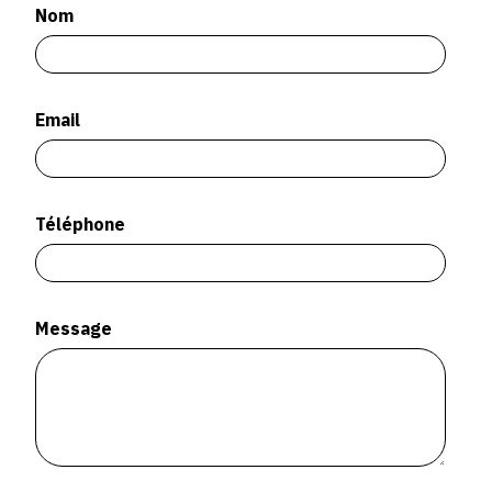
SERVICES
Nom
CRÉER SON CATALOGUE RAISONNÉ
Email
ABONNEMENTS DÉDIÉS AUX GALERISTES
CRÉER SON SITE ARTISTE
CRÉER SON CATALOGUE D'EXPO
Téléphone
PUBLIER SES EXPOSITIONS
DEVENIR CONTRIBUTEUR
Message
À PROPOS
L'ÉQUIPE OAM
À PROPOS D'OAM