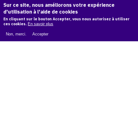
Sur ce site, nous améliorons votre expérience
d'utilisation à l'aide de cookies
LIVRE BLANC : CATALOGUE RAISONNÉ NUMÉRIQUE
En cliquant sur le bouton Accepter, vous nous autorisez à utiliser
ces cookies.
En savoir plus
À PROPOS D'OAM
Non, merci.
Accepter
L'ÉQUIPE OAM
INSTAGRAM
FACEBOOK
CGU
CGV
contact
Contact
La plateforme de référence pour créer,
conserver et promouvoir l'Histoire de l'Art.