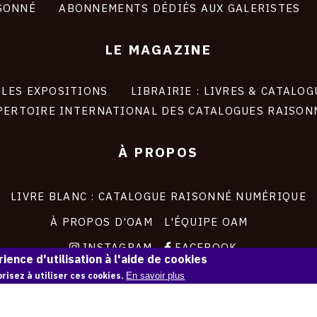
SONNÉ
ABONNEMENTS DÉDIÉS AUX GALERISTES
LE MAGAZINE
LES EXPOSITIONS
LIBRAIRIE : LIVRES & CATALOG
PERTOIRE INTERNATIONAL DES CATALOGUES RAISON
À PROPOS
LIVRE BLANC : CATALOGUE RAISONNÉ NUMÉRIQUE
À PROPOS D'OAM
L'ÉQUIPE OAM
INSTAGRAM
FACEBOOK
ience d'utilisation à l'aide de cookies
CGU
CGV
risez à utiliser ces cookies.
En savoir plus