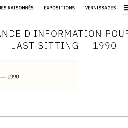
CRÉER SON SITE ARTISTE
UES RAISONNÉS
EXPOSITIONS
VERNISSAGES
CRÉER SON CATALOGUE D'EXPO
RT
PUBLIER SES EXPOSITIONS
ES
DEVENIR CONTRIBUTEUR
NDE D'INFORMATION POU
LAST SITTING — 1990
g — 1990