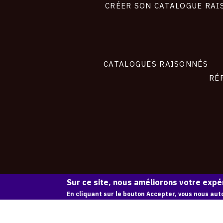
site
CRÉER SON CATALOGUE RAI
CATALOGUES RAISONNÉS
RÉ
Sur ce site, nous améliorons votre expér
En cliquant sur le bouton Accepter, vous nous auto