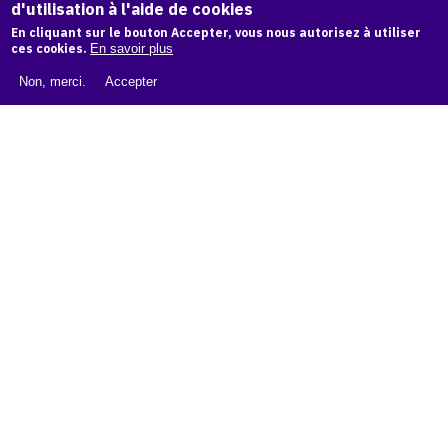
d'utilisation à l'aide de cookies
LIVRE BLANC : CATALOGUE RAISONNÉ NUMÉRIQUE
En cliquant sur le bouton Accepter, vous nous autorisez à utiliser
À PROPOS D'OAM
ces cookies.
En savoir plus
L'ÉQUIPE OAM
Non, merci.
Accepter
INSTAGRAM
FACEBOOK
CGU
CGV
contact
Contact
La plateforme de référence pour créer,
conserver et promouvoir l'Histoire de l'Art.
Des catalogues raisonnés aux archives
d'expositions.