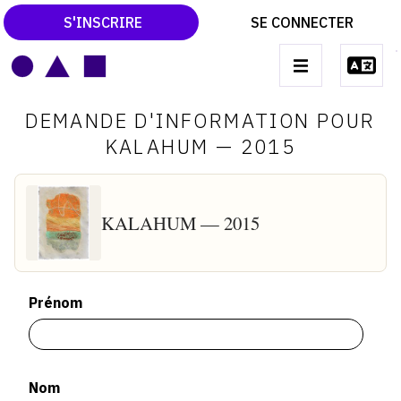
S'INSCRIRE
SE CONNECTER
LE MAGAZINE
Main
DEMANDE D'INFORMATION POUR
navigation
CATALOGUES RAISONNÉS
KALAHUM — 2015
LES EXPOSITIONS
LES VERNISSAGES
KALAHUM — 2015
ARCHIVES DES EXPOSITIONS
ACTUALITÉS DU MONDE DE L'ART
Prénom
LIBRAIRIE : LIVRES & CATALOGUES
LEXIQUE ARTISTIQUE
Nom