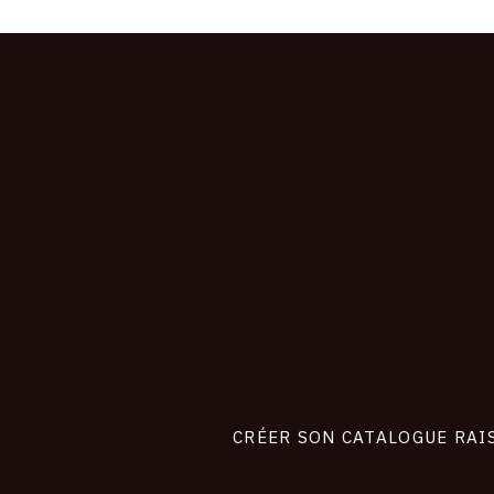
CONNEXION
Footer
liens
site
CRÉER SON CATALOGUE RAI