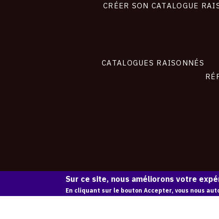
site
CRÉER SON CATALOGUE RAI
CATALOGUES RAISONNÉS
RÉ
Sur ce site, nous améliorons votre expér
En cliquant sur le bouton Accepter, vous nous auto