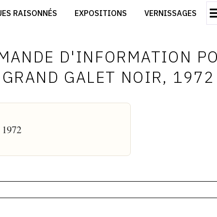
CRÉER SON SITE ARTISTE
UES RAISONNÉS
EXPOSITIONS
VERNISSAGES
CRÉER SON CATALOGUE D'EXPO
RT
PUBLIER SES EXPOSITIONS
ES
DEVENIR CONTRIBUTEUR
MANDE D'INFORMATION P
GRAND GALET NOIR, 1972
, 1972