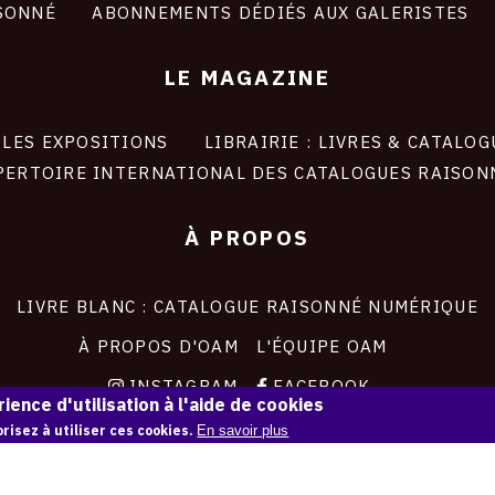
SONNÉ
ABONNEMENTS DÉDIÉS AUX GALERISTES
LE MAGAZINE
LES EXPOSITIONS
LIBRAIRIE : LIVRES & CATALOG
PERTOIRE INTERNATIONAL DES CATALOGUES RAISON
À PROPOS
LIVRE BLANC : CATALOGUE RAISONNÉ NUMÉRIQUE
À PROPOS D'OAM
L'ÉQUIPE OAM
INSTAGRAM
FACEBOOK
ience d'utilisation à l'aide de cookies
CGU
CGV
risez à utiliser ces cookies.
En savoir plus