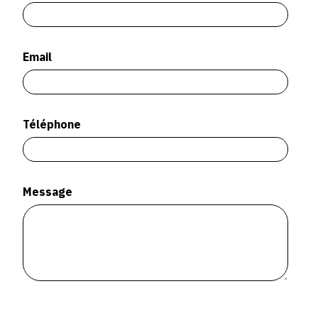
SERVICES
CRÉER SON CATALOGUE RAISONNÉ
Email
ABONNEMENTS DÉDIÉS AUX GALERISTES
CRÉER SON SITE ARTISTE
Téléphone
CRÉER SON CATALOGUE D'EXPO
PUBLIER SES EXPOSITIONS
DEVENIR CONTRIBUTEUR
Message
À PROPOS
L'ÉQUIPE OAM
À PROPOS D'OAM