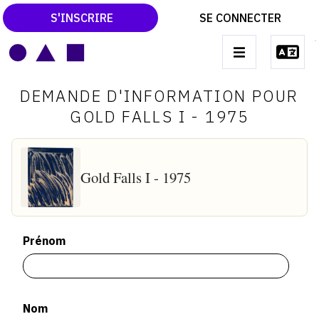
S'INSCRIRE
SE CONNECTER
LE MAGAZINE
Main
DEMANDE D'INFORMATION POUR
navigation
CATALOGUES RAISONNÉS
GOLD FALLS I - 1975
LES EXPOSITIONS
LES VERNISSAGES
Gold Falls I - 1975
ARCHIVES DES EXPOSITIONS
ACTUALITÉS DU MONDE DE L'ART
Prénom
LIBRAIRIE : LIVRES & CATALOGUES
LEXIQUE ARTISTIQUE
Nom