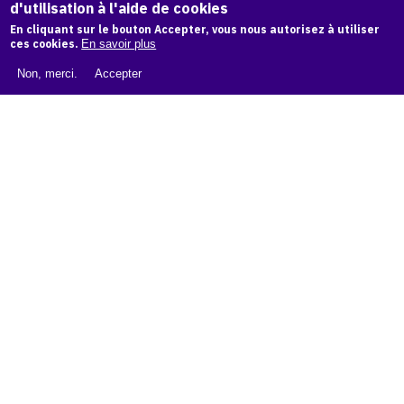
d'utilisation à l'aide de cookies
LIVRE BLANC : CATALOGUE RAISONNÉ NUMÉRIQUE
En cliquant sur le bouton Accepter, vous nous autorisez à utiliser
À PROPOS D'OAM
ces cookies.
En savoir plus
L'ÉQUIPE OAM
Non, merci.
Accepter
INSTAGRAM
FACEBOOK
CGU
CGV
contact
Contact
La plateforme de référence pour créer,
conserver et promouvoir l'Histoire de l'Art.
Des catalogues raisonnés aux archives
d'expositions.