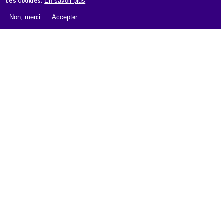
ces cookies.
En savoir plus
À PROPOS
Non, merci.
Accepter
LIVRE BLANC : CATALOGUE RAISONNÉ NUMÉRIQUE
À PROPOS D'OAM
L'ÉQUIPE OAM
INSTAGRAM
FACEBOOK
CGU
CGV
contact
Contact
La plateforme de référence pour créer,