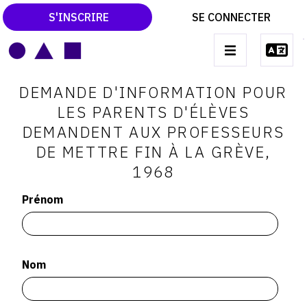
S'INSCRIRE
SE CONNECTER
LE MAGAZINE
Main
DEMANDE D'INFORMATION POUR
navigation
CATALOGUES RAISONNÉS
LES PARENTS D'ÉLÈVES
DEMANDENT AUX PROFESSEURS
LES EXPOSITIONS
DE METTRE FIN À LA GRÈVE,
LES VERNISSAGES
1968
ARCHIVES DES EXPOSITIONS
Prénom
ACTUALITÉS DU MONDE DE L'ART
LIBRAIRIE : LIVRES & CATALOGUES
Nom
LEXIQUE ARTISTIQUE