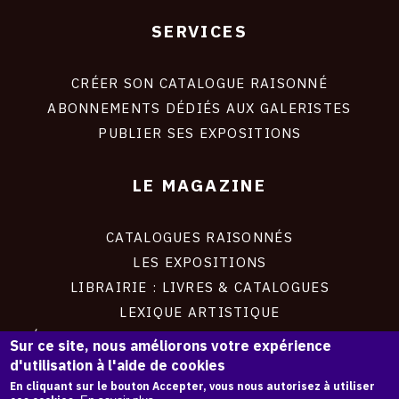
SERVICES
Footer
liens
site
CRÉER SON CATALOGUE RAISONNÉ
ABONNEMENTS DÉDIÉS AUX GALERISTES
PUBLIER SES EXPOSITIONS
LE MAGAZINE
CATALOGUES RAISONNÉS
LES EXPOSITIONS
LIBRAIRIE : LIVRES & CATALOGUES
LEXIQUE ARTISTIQUE
RÉPERTOIRE INTERNATIONAL DES CATALOGUES
Sur ce site, nous améliorons votre expérience
RAISONNÉS
d'utilisation à l'aide de cookies
En cliquant sur le bouton Accepter, vous nous autorisez à utiliser