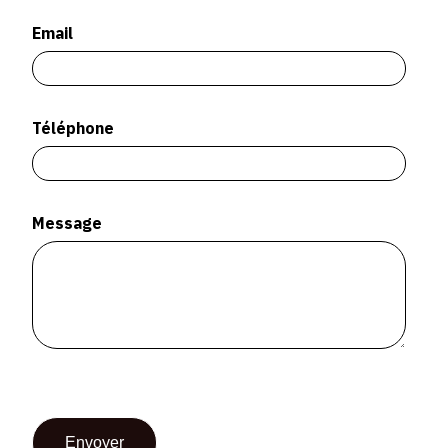
SERVICES
Email
CRÉER SON CATALOGUE RAISONNÉ
ABONNEMENTS DÉDIÉS AUX GALERISTES
Téléphone
CRÉER SON SITE ARTISTE
CRÉER SON CATALOGUE D'EXPO
Message
PUBLIER SES EXPOSITIONS
DEVENIR CONTRIBUTEUR
À PROPOS
L'ÉQUIPE OAM
À PROPOS D'OAM