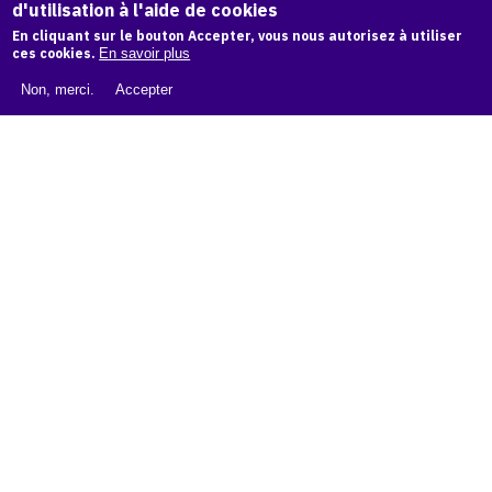
d'utilisation à l'aide de cookies
LIVRE BLANC : CATALOGUE RAISONNÉ NUMÉRIQUE
En cliquant sur le bouton Accepter, vous nous autorisez à utiliser
À PROPOS D'OAM
ces cookies.
En savoir plus
L'ÉQUIPE OAM
Non, merci.
Accepter
INSTAGRAM
FACEBOOK
CGU
CGV
contact
Contact
La plateforme de référence pour créer,
conserver et promouvoir l'Histoire de l'Art.
Des catalogues raisonnés aux archives
d'expositions.