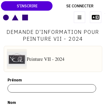
S'INSCRIRE
SE CONNECTER
LE MAGAZINE
Main
DEMANDE D'INFORMATION POUR
navigation
CATALOGUES RAISONNÉS
PEINTURE VII - 2024
LES EXPOSITIONS
LES VERNISSAGES
Peinture VII - 2024
ARCHIVES DES EXPOSITIONS
ACTUALITÉS DU MONDE DE L'ART
Prénom
LIBRAIRIE : LIVRES & CATALOGUES
LEXIQUE ARTISTIQUE
Nom