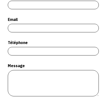
SERVICES
CRÉER SON CATALOGUE RAISONNÉ
Email
ABONNEMENTS DÉDIÉS AUX GALERISTES
CRÉER SON SITE ARTISTE
Téléphone
CRÉER SON CATALOGUE D'EXPO
PUBLIER SES EXPOSITIONS
DEVENIR CONTRIBUTEUR
Message
À PROPOS
L'ÉQUIPE OAM
À PROPOS D'OAM