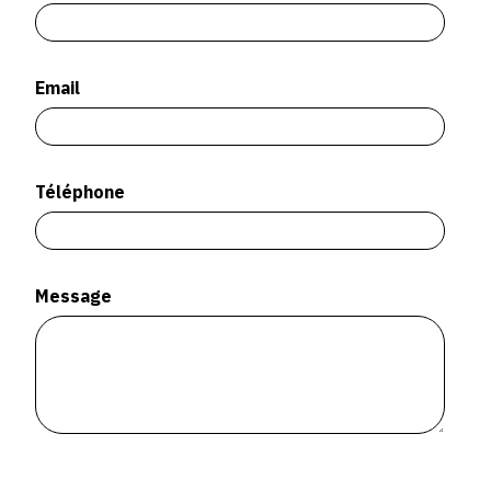
SERVICES
CRÉER SON CATALOGUE RAISONNÉ
Email
ABONNEMENTS DÉDIÉS AUX GALERISTES
CRÉER SON SITE ARTISTE
Téléphone
CRÉER SON CATALOGUE D'EXPO
PUBLIER SES EXPOSITIONS
DEVENIR CONTRIBUTEUR
Message
À PROPOS
L'ÉQUIPE OAM
À PROPOS D'OAM