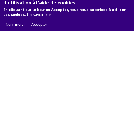
d'utilisation à l'aide de cookies
LIVRE BLANC : CATALOGUE RAISONNÉ NUMÉRIQUE
En cliquant sur le bouton Accepter, vous nous autorisez à utiliser
À PROPOS D'OAM
ces cookies.
En savoir plus
L'ÉQUIPE OAM
Non, merci.
Accepter
INSTAGRAM
FACEBOOK
CGU
CGV
contact
Contact
La plateforme de référence pour créer,
conserver et promouvoir l'Histoire de l'Art.
Des catalogues raisonnés aux archives
d'expositions.