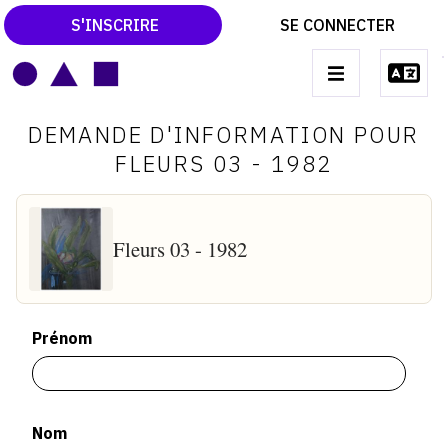
S'INSCRIRE
SE CONNECTER
LE MAGAZINE
Main
DEMANDE D'INFORMATION POUR
navigation
CATALOGUES RAISONNÉS
FLEURS 03 - 1982
LES EXPOSITIONS
LES VERNISSAGES
Fleurs 03 - 1982
ARCHIVES DES EXPOSITIONS
ACTUALITÉS DU MONDE DE L'ART
Prénom
LIBRAIRIE : LIVRES & CATALOGUES
LEXIQUE ARTISTIQUE
Nom