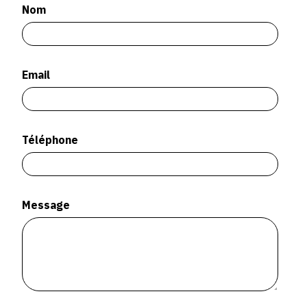
SERVICES
Nom
CRÉER SON CATALOGUE RAISONNÉ
Email
ABONNEMENTS DÉDIÉS AUX GALERISTES
CRÉER SON SITE ARTISTE
CRÉER SON CATALOGUE D'EXPO
Téléphone
PUBLIER SES EXPOSITIONS
DEVENIR CONTRIBUTEUR
Message
À PROPOS
L'ÉQUIPE OAM
À PROPOS D'OAM