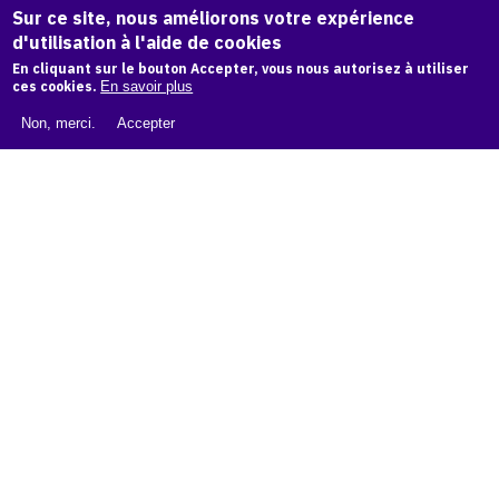
Sur ce site, nous améliorons votre expérience
d'utilisation à l'aide de cookies
LIVRE BLANC : CATALOGUE RAISONNÉ NUMÉRIQUE
En cliquant sur le bouton Accepter, vous nous autorisez à utiliser
ces cookies.
En savoir plus
À PROPOS D'OAM
Non, merci.
Accepter
L'ÉQUIPE OAM
INSTAGRAM
FACEBOOK
CGU
CGV
contact
Contact
La plateforme de référence pour créer,
conserver et promouvoir l'Histoire de l'Art.