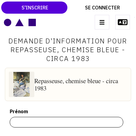
S'INSCRIRE
SE CONNECTER
LE MAGAZINE
Main
DEMANDE D'INFORMATION POUR
navigation
CATALOGUES RAISONNÉS
REPASSEUSE, CHEMISE BLEUE -
CIRCA 1983
LES EXPOSITIONS
LES VERNISSAGES
Repasseuse, chemise bleue - circa
ARCHIVES DES EXPOSITIONS
1983
ACTUALITÉS DU MONDE DE L'ART
LIBRAIRIE : LIVRES & CATALOGUES
Prénom
LEXIQUE ARTISTIQUE