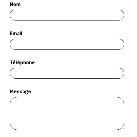
SERVICES
Nom
CRÉER SON CATALOGUE RAISONNÉ
Email
ABONNEMENTS DÉDIÉS AUX GALERISTES
CRÉER SON SITE ARTISTE
CRÉER SON CATALOGUE D'EXPO
Téléphone
PUBLIER SES EXPOSITIONS
DEVENIR CONTRIBUTEUR
Message
À PROPOS
L'ÉQUIPE OAM
À PROPOS D'OAM