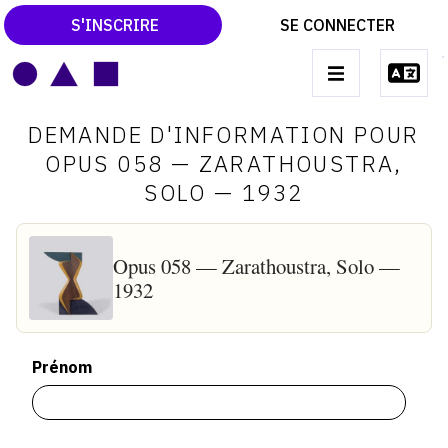
S'INSCRIRE
SE CONNECTER
LE MAGAZINE
Main
DEMANDE D'INFORMATION POUR
navigation
CATALOGUES RAISONNÉS
OPUS 058 — ZARATHOUSTRA,
SOLO — 1932
LES EXPOSITIONS
LES VERNISSAGES
Opus 058 — Zarathoustra, Solo —
ARCHIVES DES EXPOSITIONS
1932
ACTUALITÉS DU MONDE DE L'ART
LIBRAIRIE : LIVRES & CATALOGUES
Prénom
LEXIQUE ARTISTIQUE