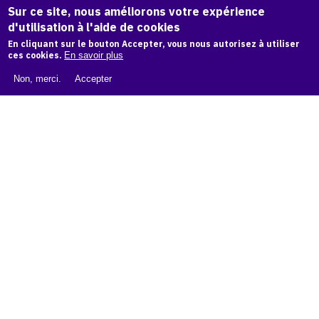
Sur ce site, nous améliorons votre expérience
d'utilisation à l'aide de cookies
LIVRE BLANC : CATALOGUE RAISONNÉ NUMÉRIQUE
En cliquant sur le bouton Accepter, vous nous autorisez à utiliser
ces cookies.
En savoir plus
À PROPOS D'OAM
Non, merci.
Accepter
L'ÉQUIPE OAM
INSTAGRAM
FACEBOOK
CGU
CGV
contact
Contact
La plateforme de référence pour créer,
conserver et promouvoir l'Histoire de l'Art.