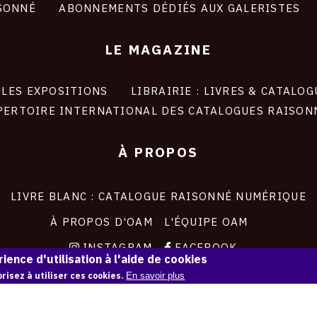
SONNÉ
ABONNEMENTS DÉDIÉS AUX GALERISTES
LE MAGAZINE
LES EXPOSITIONS
LIBRAIRIE : LIVRES & CATALOG
PERTOIRE INTERNATIONAL DES CATALOGUES RAISON
À PROPOS
LIVRE BLANC : CATALOGUE RAISONNÉ NUMÉRIQUE
À PROPOS D'OAM
L'ÉQUIPE OAM
INSTAGRAM
FACEBOOK
ience d'utilisation à l'aide de cookies
CGU
CGV
risez à utiliser ces cookies.
En savoir plus