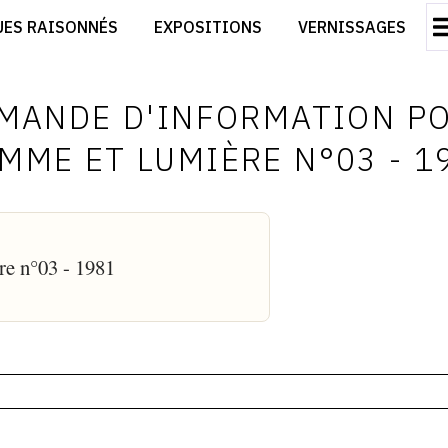
CRÉER SON SITE ARTISTE
UES RAISONNÉS
EXPOSITIONS
VERNISSAGES
CRÉER SON CATALOGUE D'EXPO
RT
PUBLIER SES EXPOSITIONS
ES
DEVENIR CONTRIBUTEUR
MANDE D'INFORMATION P
MME ET LUMIÈRE N°03 - 1
re n°03 - 1981