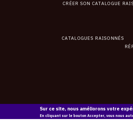
site
CRÉER SON CATALOGUE RAI
CATALOGUES RAISONNÉS
RÉ
Sur ce site, nous améliorons votre expér
En cliquant sur le bouton Accepter, vous nous auto