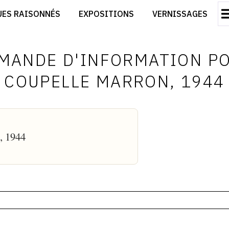
CRÉER SON SITE ARTISTE
UES RAISONNÉS
EXPOSITIONS
VERNISSAGES
CRÉER SON CATALOGUE D'EXPO
RT
PUBLIER SES EXPOSITIONS
ES
DEVENIR CONTRIBUTEUR
MANDE D'INFORMATION P
COUPELLE MARRON, 1944
, 1944