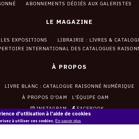
SONNÉ
ABONNEMENTS DÉDIÉS AUX GALERISTES
LE MAGAZINE
LES EXPOSITIONS
LIBRAIRIE : LIVRES & CATALOG
PERTOIRE INTERNATIONAL DES CATALOGUES RAISON
À PROPOS
LIVRE BLANC : CATALOGUE RAISONNÉ NUMÉRIQUE
À PROPOS D'OAM
L'ÉQUIPE OAM
INSTAGRAM
FACEBOOK
ience d'utilisation à l'aide de cookies
CGU
CGV
risez à utiliser ces cookies.
En savoir plus