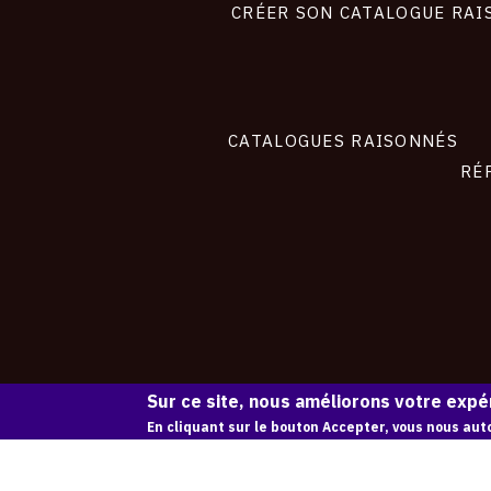
site
CRÉER SON CATALOGUE RAI
CATALOGUES RAISONNÉS
RÉ
Sur ce site, nous améliorons votre expér
En cliquant sur le bouton Accepter, vous nous auto