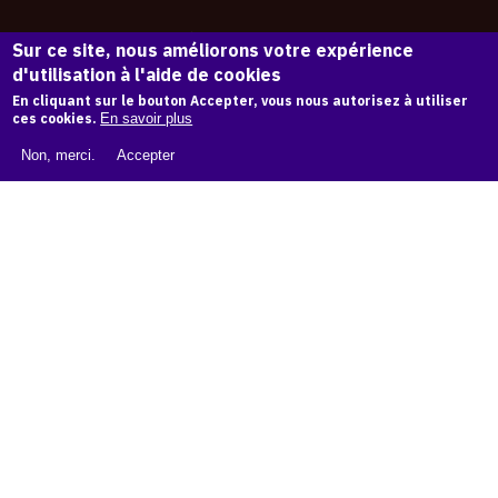
À PROPOS
Sur ce site, nous améliorons votre expérience
d'utilisation à l'aide de cookies
En cliquant sur le bouton Accepter, vous nous autorisez à utiliser
LIVRE BLANC : CATALOGUE RAISONNÉ NUMÉRIQUE
ces cookies.
En savoir plus
À PROPOS D'OAM
Non, merci.
Accepter
L'ÉQUIPE OAM
INSTAGRAM
FACEBOOK
CGU
CGV
contact
Contact