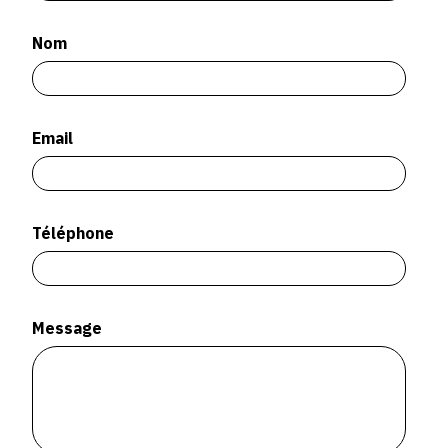
SERVICES
Nom
CRÉER SON CATALOGUE RAISONNÉ
ABONNEMENTS DÉDIÉS AUX GALERISTES
Email
CRÉER SON SITE ARTISTE
CRÉER SON CATALOGUE D'EXPO
PUBLIER SES EXPOSITIONS
Téléphone
DEVENIR CONTRIBUTEUR
Message
À PROPOS
L'ÉQUIPE OAM
À PROPOS D'OAM