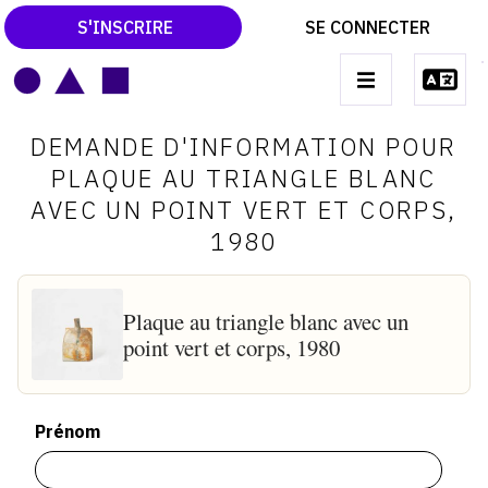
S'INSCRIRE
SE CONNECTER
LE MAGAZINE
Main
DEMANDE D'INFORMATION POUR
navigation
CATALOGUES RAISONNÉS
PLAQUE AU TRIANGLE BLANC
AVEC UN POINT VERT ET CORPS,
LES EXPOSITIONS
1980
LES VERNISSAGES
ARCHIVES DES EXPOSITIONS
Plaque au triangle blanc avec un
ACTUALITÉS DU MONDE DE L'ART
point vert et corps, 1980
LIBRAIRIE : LIVRES & CATALOGUES
LEXIQUE ARTISTIQUE
Prénom