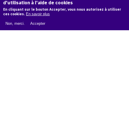
d'utilisation à l'aide de cookies
LIVRE BLANC : CATALOGUE RAISONNÉ NUMÉRIQUE
En cliquant sur le bouton Accepter, vous nous autorisez à utiliser
À PROPOS D'OAM
ces cookies.
En savoir plus
L'ÉQUIPE OAM
Non, merci.
Accepter
INSTAGRAM
FACEBOOK
CGU
CGV
contact
Contact
La plateforme de référence pour créer,
conserver et promouvoir l'Histoire de l'Art.
Des catalogues raisonnés aux archives
d'expositions.