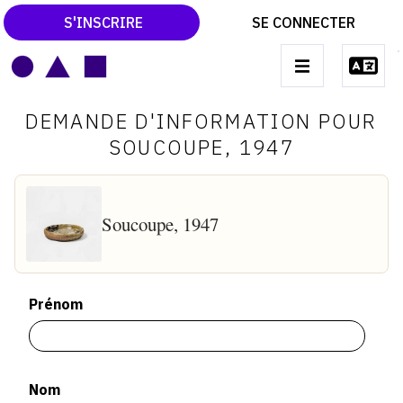
S'INSCRIRE
SE CONNECTER
LE MAGAZINE
Main
DEMANDE D'INFORMATION POUR
navigation
CATALOGUES RAISONNÉS
SOUCOUPE, 1947
LES EXPOSITIONS
LES VERNISSAGES
Soucoupe, 1947
ARCHIVES DES EXPOSITIONS
ACTUALITÉS DU MONDE DE L'ART
Prénom
LIBRAIRIE : LIVRES & CATALOGUES
LEXIQUE ARTISTIQUE
Nom