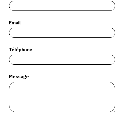
SERVICES
CRÉER SON CATALOGUE RAISONNÉ
Email
ABONNEMENTS DÉDIÉS AUX GALERISTES
CRÉER SON SITE ARTISTE
Téléphone
CRÉER SON CATALOGUE D'EXPO
PUBLIER SES EXPOSITIONS
DEVENIR CONTRIBUTEUR
Message
À PROPOS
L'ÉQUIPE OAM
À PROPOS D'OAM