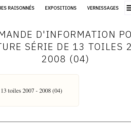
CRÉER SON SITE ARTISTE
UES RAISONNÉS
EXPOSITIONS
VERNISSAGES
CRÉER SON CATALOGUE D'EXPO
RT
PUBLIER SES EXPOSITIONS
ES
DEVENIR CONTRIBUTEUR
MANDE D'INFORMATION P
URE SÉRIE DE 13 TOILES 
2008 (04)
 13 toiles 2007 - 2008 (04)