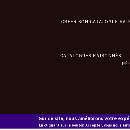
Footer
liens
site
CRÉER SON CATALOGUE RAI
CATALOGUES RAISONNÉS
RÉ
Sur ce site, nous améliorons votre expér
En cliquant sur le bouton Accepter, vous nous auto