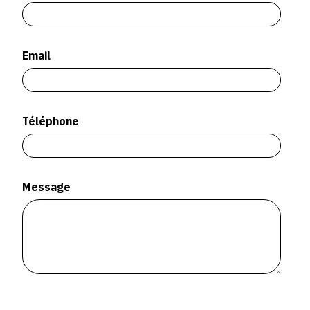
SERVICES
CRÉER SON CATALOGUE RAISONNÉ
Email
ABONNEMENTS DÉDIÉS AUX GALERISTES
CRÉER SON SITE ARTISTE
Téléphone
CRÉER SON CATALOGUE D'EXPO
PUBLIER SES EXPOSITIONS
DEVENIR CONTRIBUTEUR
Message
À PROPOS
L'ÉQUIPE OAM
À PROPOS D'OAM