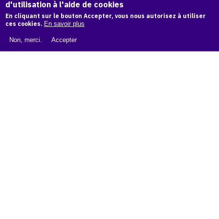
d'utilisation à l'aide de cookies
LIVRE BLANC : CATALOGUE RAISONNÉ NUMÉRIQUE
En cliquant sur le bouton Accepter, vous nous autorisez à utiliser
À PROPOS D'OAM
ces cookies.
En savoir plus
L'ÉQUIPE OAM
Non, merci.
Accepter
INSTAGRAM
FACEBOOK
CGU
CGV
contact
Contact
La plateforme de référence pour créer,
conserver et promouvoir l'Histoire de l'Art.
Des catalogues raisonnés aux archives
d'expositions.