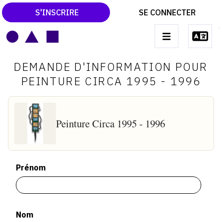
S'INSCRIRE
SE CONNECTER
LE MAGAZINE
Main
DEMANDE D'INFORMATION POUR
navigation
CATALOGUES RAISONNÉS
PEINTURE CIRCA 1995 - 1996
LES EXPOSITIONS
LES VERNISSAGES
Peinture Circa 1995 - 1996
ARCHIVES DES EXPOSITIONS
ACTUALITÉS DU MONDE DE L'ART
Prénom
LIBRAIRIE : LIVRES & CATALOGUES
LEXIQUE ARTISTIQUE
Nom