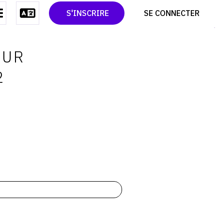
CONTACT
TWITTER
S'INSCRIRE
SE CONNECTER
CGU
PINTEREST
CGV
OUR
2