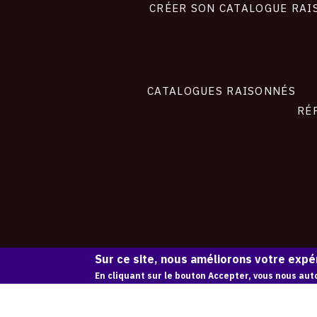
site
CRÉER SON CATALOGUE RAI
CATALOGUES RAISONNÉS
RÉ
Sur ce site, nous améliorons votre expér
En cliquant sur le bouton Accepter, vous nous auto