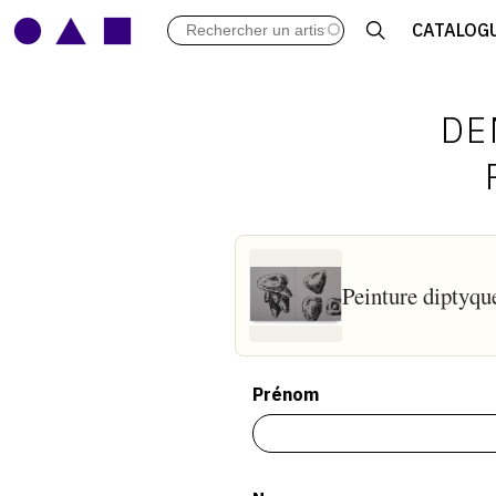
LES VERNISSAGES
CATALOG
ARCHIVES DES EXPOSITIONS
ACTUALITÉS DU MONDE DE L'A
LIBRAIRIE : LIVRES & CATALOGU
DE
LEXIQUE ARTISTIQUE
Peinture diptyqu
Prénom