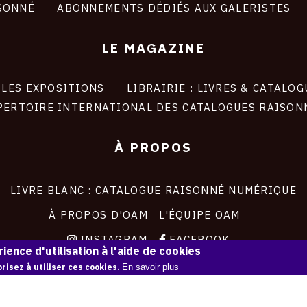
SONNÉ
ABONNEMENTS DÉDIÉS AUX GALERISTES
LE MAGAZINE
LES EXPOSITIONS
LIBRAIRIE : LIVRES & CATALOG
PERTOIRE INTERNATIONAL DES CATALOGUES RAISON
À PROPOS
LIVRE BLANC : CATALOGUE RAISONNÉ NUMÉRIQUE
À PROPOS D'OAM
L'ÉQUIPE OAM
INSTAGRAM
FACEBOOK
ience d'utilisation à l'aide de cookies
CGU
CGV
risez à utiliser ces cookies.
En savoir plus