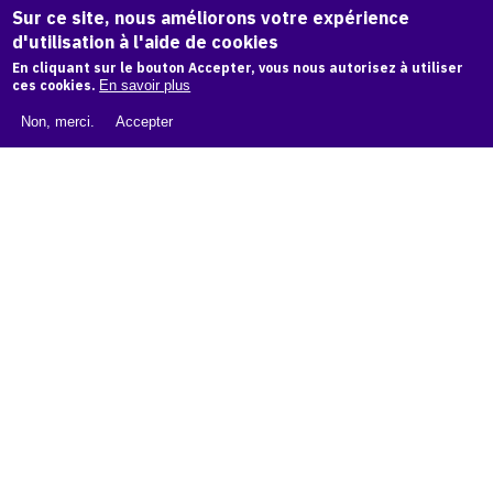
Sur ce site, nous améliorons votre expérience
d'utilisation à l'aide de cookies
LIVRE BLANC : CATALOGUE RAISONNÉ NUMÉRIQUE
En cliquant sur le bouton Accepter, vous nous autorisez à utiliser
ces cookies.
En savoir plus
À PROPOS D'OAM
Non, merci.
Accepter
L'ÉQUIPE OAM
INSTAGRAM
FACEBOOK
CGU
CGV
contact
Contact
La plateforme de référence pour créer,
conserver et promouvoir l'Histoire de l'Art.