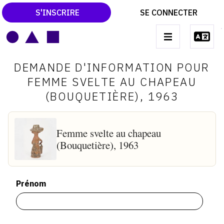
S'INSCRIRE
SE CONNECTER
LE MAGAZINE
Main
DEMANDE D'INFORMATION POUR
navigation
CATALOGUES RAISONNÉS
FEMME SVELTE AU CHAPEAU
(BOUQUETIÈRE), 1963
LES EXPOSITIONS
LES VERNISSAGES
Femme svelte au chapeau
ARCHIVES DES EXPOSITIONS
(Bouquetière), 1963
ACTUALITÉS DU MONDE DE L'ART
LIBRAIRIE : LIVRES & CATALOGUES
Prénom
LEXIQUE ARTISTIQUE