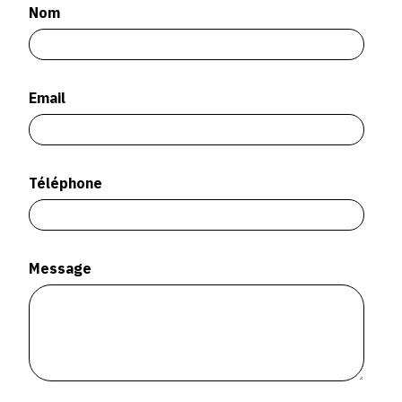
SERVICES
Nom
CRÉER SON CATALOGUE RAISONNÉ
Email
ABONNEMENTS DÉDIÉS AUX GALERISTES
CRÉER SON SITE ARTISTE
CRÉER SON CATALOGUE D'EXPO
Téléphone
PUBLIER SES EXPOSITIONS
DEVENIR CONTRIBUTEUR
Message
À PROPOS
L'ÉQUIPE OAM
À PROPOS D'OAM