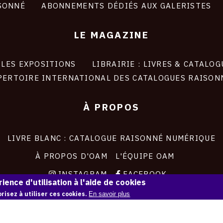
SONNÉ
ABONNEMENTS DÉDIÉS AUX GALERISTES
LE MAGAZINE
LES EXPOSITIONS
LIBRAIRIE : LIVRES & CATALOG
PERTOIRE INTERNATIONAL DES CATALOGUES RAISON
À PROPOS
LIVRE BLANC : CATALOGUE RAISONNÉ NUMÉRIQUE
À PROPOS D'OAM
L'ÉQUIPE OAM
INSTAGRAM
FACEBOOK
ience d'utilisation à l'aide de cookies
CGU
CGV
risez à utiliser ces cookies.
En savoir plus