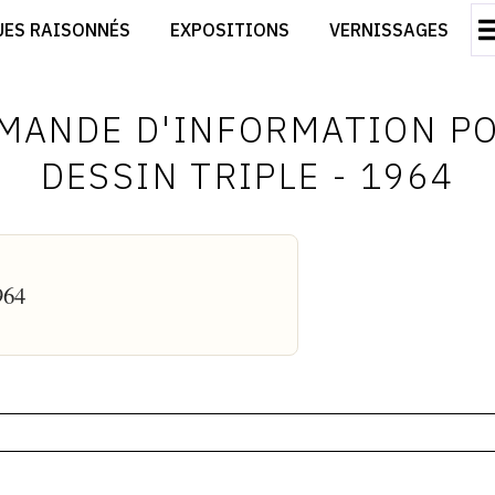
CRÉER SON SITE ARTISTE
UES RAISONNÉS
EXPOSITIONS
VERNISSAGES
CRÉER SON CATALOGUE D'EXPO
RT
PUBLIER SES EXPOSITIONS
ES
DEVENIR CONTRIBUTEUR
MANDE D'INFORMATION P
DESSIN TRIPLE - 1964
964