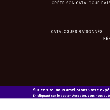
site
CRÉER SON CATALOGUE RAI
CATALOGUES RAISONNÉS
RÉ
Sur ce site, nous améliorons votre expér
En cliquant sur le bouton Accepter, vous nous auto