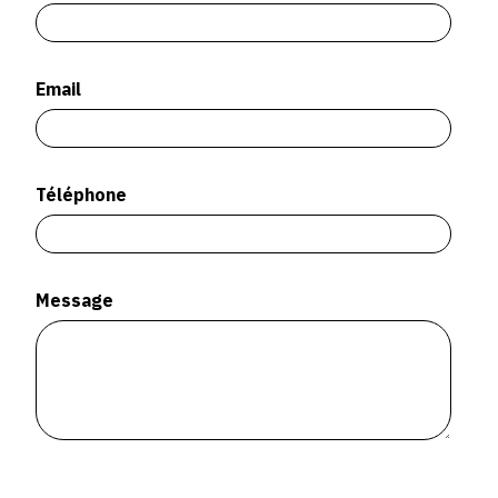
SERVICES
CRÉER SON CATALOGUE RAISONNÉ
Email
ABONNEMENTS DÉDIÉS AUX GALERISTES
CRÉER SON SITE ARTISTE
Téléphone
CRÉER SON CATALOGUE D'EXPO
PUBLIER SES EXPOSITIONS
DEVENIR CONTRIBUTEUR
Message
À PROPOS
L'ÉQUIPE OAM
À PROPOS D'OAM