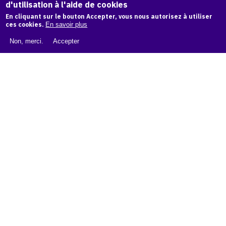
d'utilisation à l'aide de cookies
LIVRE BLANC : CATALOGUE RAISONNÉ NUMÉRIQUE
En cliquant sur le bouton Accepter, vous nous autorisez à utiliser
À PROPOS D'OAM
ces cookies.
En savoir plus
L'ÉQUIPE OAM
Non, merci.
Accepter
INSTAGRAM
FACEBOOK
CGU
CGV
contact
Contact
La plateforme de référence pour créer,
conserver et promouvoir l'Histoire de l'Art.
Des catalogues raisonnés aux archives
d'expositions.