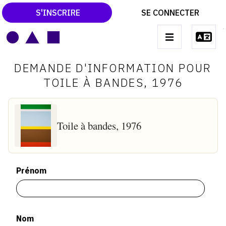
S'INSCRIRE
SE CONNECTER
LE MAGAZINE
Main
DEMANDE D'INFORMATION POUR
navigation
CATALOGUES RAISONNÉS
TOILE À BANDES, 1976
LES EXPOSITIONS
LES VERNISSAGES
Toile à bandes, 1976
ARCHIVES DES EXPOSITIONS
ACTUALITÉS DU MONDE DE L'ART
Prénom
LIBRAIRIE : LIVRES & CATALOGUES
LEXIQUE ARTISTIQUE
Nom