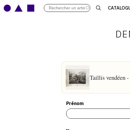
LES VERNISSAGES
CATALOG
ARCHIVES DES EXPOSITIONS
ACTUALITÉS DU MONDE DE L'A
LIBRAIRIE : LIVRES & CATALOGU
DE
LEXIQUE ARTISTIQUE
Taillis vendéen 
Prénom