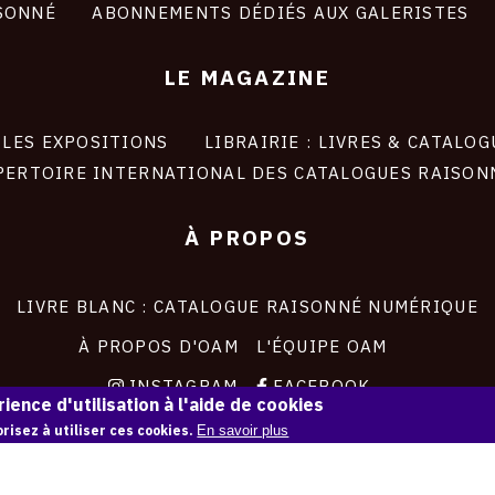
SONNÉ
ABONNEMENTS DÉDIÉS AUX GALERISTES
LE MAGAZINE
LES EXPOSITIONS
LIBRAIRIE : LIVRES & CATALOG
PERTOIRE INTERNATIONAL DES CATALOGUES RAISON
À PROPOS
LIVRE BLANC : CATALOGUE RAISONNÉ NUMÉRIQUE
À PROPOS D'OAM
L'ÉQUIPE OAM
INSTAGRAM
FACEBOOK
ience d'utilisation à l'aide de cookies
CGU
CGV
risez à utiliser ces cookies.
En savoir plus