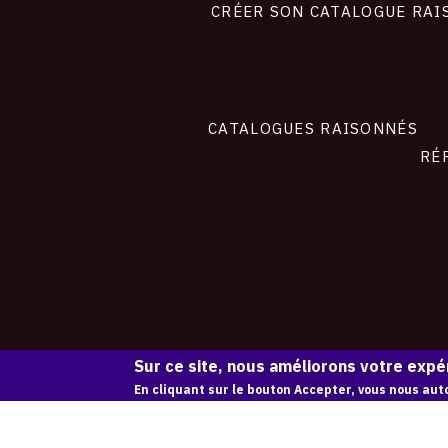
site
CRÉER SON CATALOGUE RAI
CATALOGUES RAISONNÉS
RÉ
Sur ce site, nous améliorons votre expér
En cliquant sur le bouton Accepter, vous nous auto