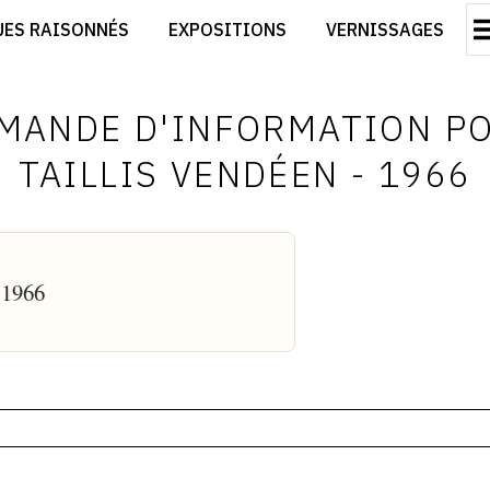
CRÉER SON SITE ARTISTE
UES RAISONNÉS
EXPOSITIONS
VERNISSAGES
CRÉER SON CATALOGUE D'EXPO
RT
PUBLIER SES EXPOSITIONS
ES
DEVENIR CONTRIBUTEUR
MANDE D'INFORMATION P
TAILLIS VENDÉEN - 1966
- 1966