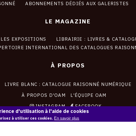
SONNÉ
ABONNEMENTS DÉDIÉS AUX GALERISTES
LE MAGAZINE
LES EXPOSITIONS
LIBRAIRIE : LIVRES & CATALOG
PERTOIRE INTERNATIONAL DES CATALOGUES RAISON
À PROPOS
LIVRE BLANC : CATALOGUE RAISONNÉ NUMÉRIQUE
À PROPOS D'OAM
L'ÉQUIPE OAM
INSTAGRAM
FACEBOOK
ience d'utilisation à l'aide de cookies
CGU
CGV
risez à utiliser ces cookies.
En savoir plus