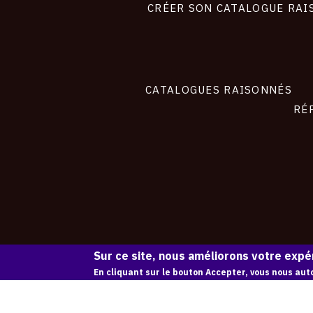
site
CRÉER SON CATALOGUE RAI
CATALOGUES RAISONNÉS
RÉ
Sur ce site, nous améliorons votre expér
En cliquant sur le bouton Accepter, vous nous auto