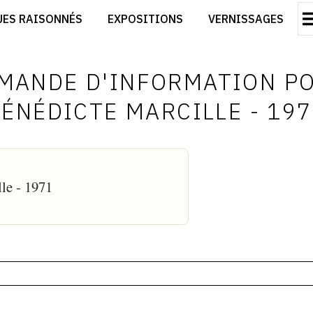
CRÉER SON SITE ARTISTE
UES RAISONNÉS
EXPOSITIONS
VERNISSAGES
CRÉER SON CATALOGUE D'EXPO
RT
PUBLIER SES EXPOSITIONS
ES
DEVENIR CONTRIBUTEUR
MANDE D'INFORMATION P
ÉNÉDICTE MARCILLE - 19
le - 1971