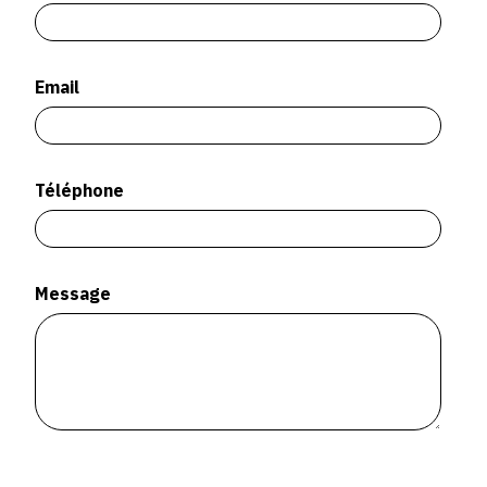
SERVICES
CRÉER SON CATALOGUE RAISONNÉ
Email
ABONNEMENTS DÉDIÉS AUX GALERISTES
CRÉER SON SITE ARTISTE
Téléphone
CRÉER SON CATALOGUE D'EXPO
PUBLIER SES EXPOSITIONS
DEVENIR CONTRIBUTEUR
Message
À PROPOS
L'ÉQUIPE OAM
À PROPOS D'OAM