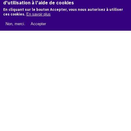
d'utilisation à l'aide de cookies
LIVRE BLANC : CATALOGUE RAISONNÉ NUMÉRIQUE
En cliquant sur le bouton Accepter, vous nous autorisez à utiliser
À PROPOS D'OAM
ces cookies.
En savoir plus
L'ÉQUIPE OAM
Non, merci.
Accepter
INSTAGRAM
FACEBOOK
CGU
CGV
contact
Contact
La plateforme de référence pour créer,
conserver et promouvoir l'Histoire de l'Art.
Des catalogues raisonnés aux archives
d'expositions.