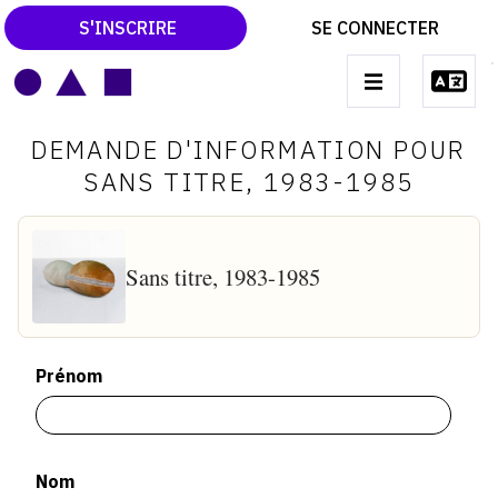
S'INSCRIRE
SE CONNECTER
LE MAGAZINE
Main
DEMANDE D'INFORMATION POUR
navigation
CATALOGUES RAISONNÉS
SANS TITRE, 1983-1985
LES EXPOSITIONS
LES VERNISSAGES
Sans titre, 1983-1985
ARCHIVES DES EXPOSITIONS
ACTUALITÉS DU MONDE DE L'ART
Prénom
LIBRAIRIE : LIVRES & CATALOGUES
LEXIQUE ARTISTIQUE
Nom