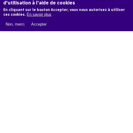
d'utilisation à l'aide de cookies
LIVRE BLANC : CATALOGUE RAISONNÉ NUMÉRIQUE
En cliquant sur le bouton Accepter, vous nous autorisez à utiliser
À PROPOS D'OAM
ces cookies.
En savoir plus
L'ÉQUIPE OAM
Non, merci.
Accepter
INSTAGRAM
FACEBOOK
CGU
CGV
contact
Contact
La plateforme de référence pour créer,
conserver et promouvoir l'Histoire de l'Art.
Des catalogues raisonnés aux archives
d'expositions.