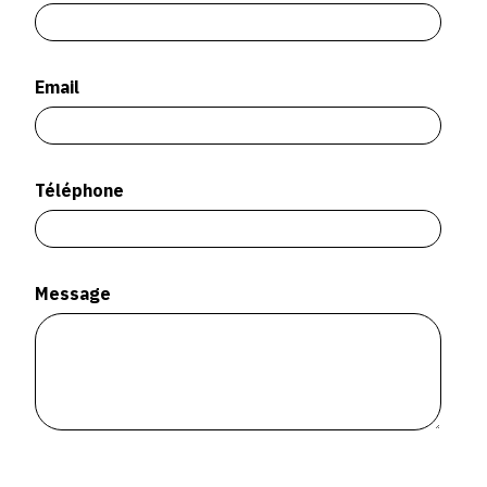
SERVICES
CRÉER SON CATALOGUE RAISONNÉ
Email
ABONNEMENTS DÉDIÉS AUX GALERISTES
CRÉER SON SITE ARTISTE
Téléphone
CRÉER SON CATALOGUE D'EXPO
PUBLIER SES EXPOSITIONS
DEVENIR CONTRIBUTEUR
Message
À PROPOS
L'ÉQUIPE OAM
À PROPOS D'OAM