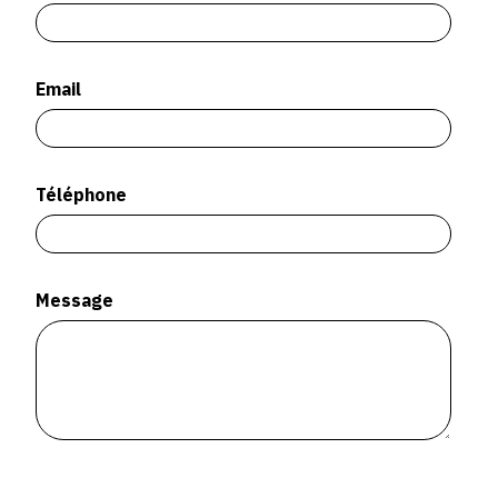
SERVICES
CRÉER SON CATALOGUE RAISONNÉ
Email
ABONNEMENTS DÉDIÉS AUX GALERISTES
CRÉER SON SITE ARTISTE
Téléphone
CRÉER SON CATALOGUE D'EXPO
PUBLIER SES EXPOSITIONS
DEVENIR CONTRIBUTEUR
Message
À PROPOS
L'ÉQUIPE OAM
À PROPOS D'OAM