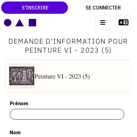
S'INSCRIRE
SE CONNECTER
LE MAGAZINE
Main
DEMANDE D'INFORMATION POUR
navigation
CATALOGUES RAISONNÉS
PEINTURE VI - 2023 (5)
LES EXPOSITIONS
LES VERNISSAGES
Peinture VI - 2023 (5)
ARCHIVES DES EXPOSITIONS
ACTUALITÉS DU MONDE DE L'ART
Prénom
LIBRAIRIE : LIVRES & CATALOGUES
LEXIQUE ARTISTIQUE
Nom