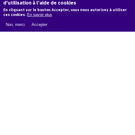
d'utilisation à l'aide de cookies
LIVRE BLANC : CATALOGUE RAISONNÉ NUMÉRIQUE
En cliquant sur le bouton Accepter, vous nous autorisez à utiliser
À PROPOS D'OAM
ces cookies.
En savoir plus
L'ÉQUIPE OAM
Non, merci.
Accepter
INSTAGRAM
FACEBOOK
CGU
CGV
contact
Contact
La plateforme de référence pour créer,
conserver et promouvoir l'Histoire de l'Art.
Des catalogues raisonnés aux archives
d'expositions.