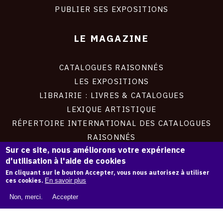
PUBLIER SES EXPOSITIONS
LE MAGAZINE
CATALOGUES RAISONNÉS
LES EXPOSITIONS
LIBRAIRIE : LIVRES & CATALOGUES
LEXIQUE ARTISTIQUE
RÉPERTOIRE INTERNATIONAL DES CATALOGUES
RAISONNÉS
Sur ce site, nous améliorons votre expérience
d'utilisation à l'aide de cookies
À PROPOS
En cliquant sur le bouton Accepter, vous nous autorisez à utiliser
ces cookies.
En savoir plus
LIVRE BLANC : CATALOGUE RAISONNÉ NUMÉRIQUE
Non, merci.
Accepter
À PROPOS D'OAM