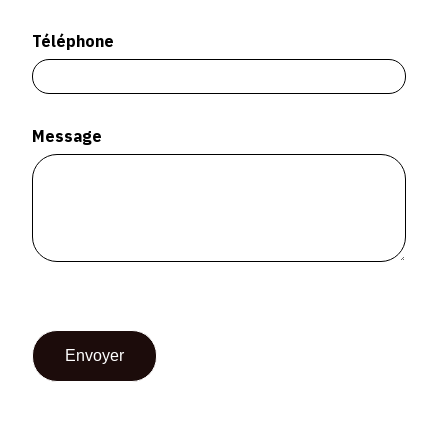
SERVICES
Téléphone
CRÉER SON CATALOGUE RAISONNÉ
ABONNEMENTS DÉDIÉS AUX GALERISTES
Message
CRÉER SON SITE ARTISTE
CRÉER SON CATALOGUE D'EXPO
PUBLIER SES EXPOSITIONS
DEVENIR CONTRIBUTEUR
À PROPOS
L'ÉQUIPE OAM
À PROPOS D'OAM