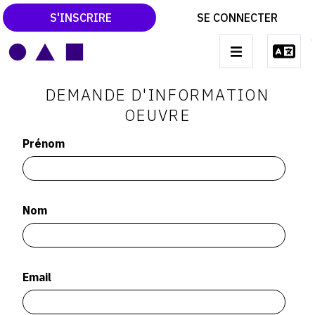
S'INSCRIRE
SE CONNECTER
LE MAGAZINE
Main
DEMANDE D'INFORMATION
navigation
CATALOGUES RAISONNÉS
OEUVRE
LES EXPOSITIONS
Prénom
LES VERNISSAGES
ARCHIVES DES EXPOSITIONS
Nom
ACTUALITÉS DU MONDE DE L'ART
LIBRAIRIE : LIVRES & CATALOGUES
LEXIQUE ARTISTIQUE
Email