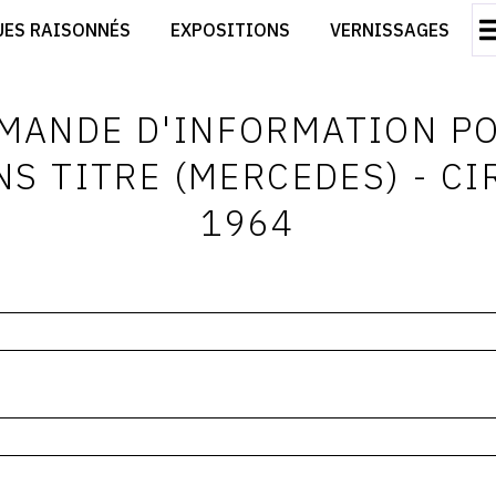
CRÉER SON SITE ARTISTE
UES RAISONNÉS
EXPOSITIONS
VERNISSAGES
CRÉER SON CATALOGUE D'EXPO
RT
PUBLIER SES EXPOSITIONS
ES
DEVENIR CONTRIBUTEUR
MANDE D'INFORMATION P
NS TITRE (MERCEDES) - CI
1964