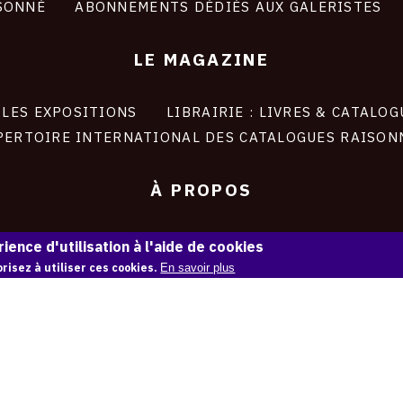
SONNÉ
ABONNEMENTS DÉDIÉS AUX GALERISTES
LE MAGAZINE
LES EXPOSITIONS
LIBRAIRIE : LIVRES & CATALOG
PERTOIRE INTERNATIONAL DES CATALOGUES RAISON
À PROPOS
LIVRE BLANC : CATALOGUE RAISONNÉ NUMÉRIQUE
ience d'utilisation à l'aide de cookies
risez à utiliser ces cookies.
En savoir plus
À PROPOS D'OAM
L'ÉQUIPE OAM
INSTAGRAM
FACEBOOK
CGU
CGV