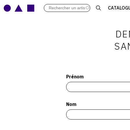
LES VERNISSAGES
CATALOG
ARCHIVES DES EXPOSITIONS
ACTUALITÉS DU MONDE DE L'A
LIBRAIRIE : LIVRES & CATALOGU
DE
LEXIQUE ARTISTIQUE
SA
Prénom
Nom