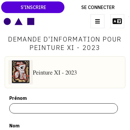
S'INSCRIRE
SE CONNECTER
LE MAGAZINE
Main
DEMANDE D'INFORMATION POUR
navigation
CATALOGUES RAISONNÉS
PEINTURE XI - 2023
LES EXPOSITIONS
LES VERNISSAGES
Peinture XI - 2023
ARCHIVES DES EXPOSITIONS
ACTUALITÉS DU MONDE DE L'ART
Prénom
LIBRAIRIE : LIVRES & CATALOGUES
LEXIQUE ARTISTIQUE
Nom