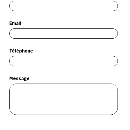
SERVICES
CRÉER SON CATALOGUE RAISONNÉ
Email
ABONNEMENTS DÉDIÉS AUX GALERISTES
CRÉER SON SITE ARTISTE
Téléphone
CRÉER SON CATALOGUE D'EXPO
PUBLIER SES EXPOSITIONS
DEVENIR CONTRIBUTEUR
Message
À PROPOS
L'ÉQUIPE OAM
À PROPOS D'OAM