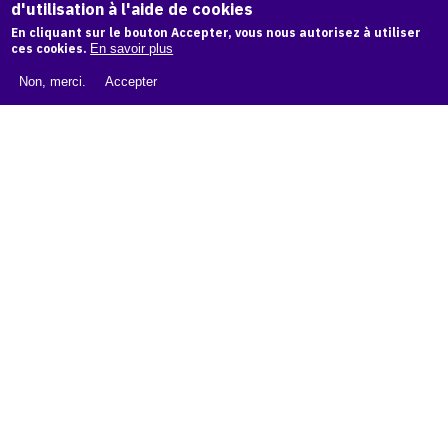
d'utilisation à l'aide de cookies
LIVRE BLANC : CATALOGUE RAISONNÉ NUMÉRIQUE
En cliquant sur le bouton Accepter, vous nous autorisez à utiliser
À PROPOS D'OAM
ces cookies.
En savoir plus
L'ÉQUIPE OAM
Non, merci.
Accepter
INSTAGRAM
FACEBOOK
CGU
CGV
contact
Contact
La plateforme de référence pour créer,
conserver et promouvoir l'Histoire de l'Art.
Des catalogues raisonnés aux archives
d'expositions.