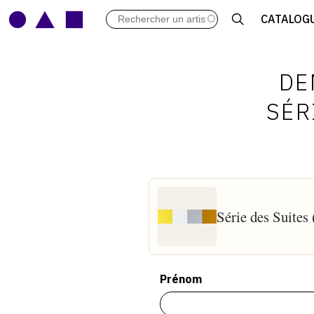
LES VERNISSAGES
CATALOG
ARCHIVES DES EXPOSITIONS
ACTUALITÉS DU MONDE DE L'A
LIBRAIRIE : LIVRES & CATALOGU
DE
LEXIQUE ARTISTIQUE
SÉR
Série des Suites 
Prénom