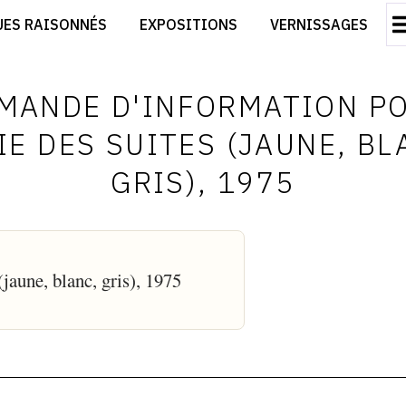
CRÉER SON SITE ARTISTE
UES RAISONNÉS
EXPOSITIONS
VERNISSAGES
CRÉER SON CATALOGUE D'EXPO
RT
PUBLIER SES EXPOSITIONS
ES
DEVENIR CONTRIBUTEUR
MANDE D'INFORMATION P
IE DES SUITES (JAUNE, BL
GRIS), 1975
(jaune, blanc, gris), 1975