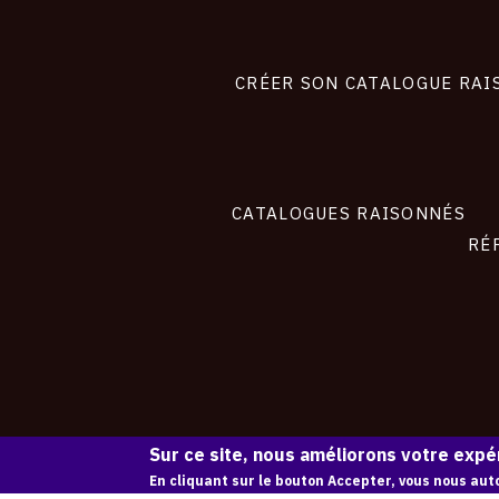
Footer
liens
site
CRÉER SON CATALOGUE RAI
CATALOGUES RAISONNÉS
RÉ
Sur ce site, nous améliorons votre expér
En cliquant sur le bouton Accepter, vous nous auto