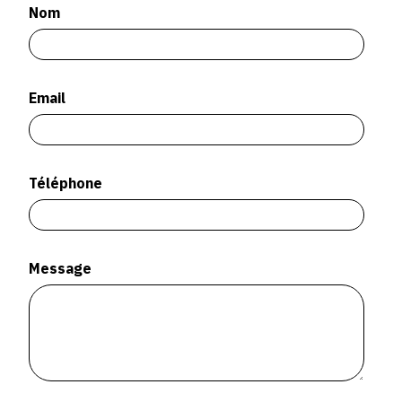
SERVICES
Nom
CRÉER SON CATALOGUE RAISONNÉ
Email
ABONNEMENTS DÉDIÉS AUX GALERISTES
CRÉER SON SITE ARTISTE
CRÉER SON CATALOGUE D'EXPO
Téléphone
PUBLIER SES EXPOSITIONS
DEVENIR CONTRIBUTEUR
Message
À PROPOS
L'ÉQUIPE OAM
À PROPOS D'OAM