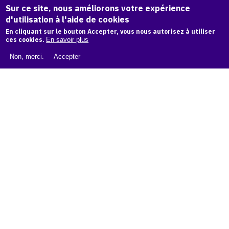
Sur ce site, nous améliorons votre expérience
d'utilisation à l'aide de cookies
LIVRE BLANC : CATALOGUE RAISONNÉ NUMÉRIQUE
En cliquant sur le bouton Accepter, vous nous autorisez à utiliser
ces cookies.
En savoir plus
À PROPOS D'OAM
Non, merci.
Accepter
L'ÉQUIPE OAM
INSTAGRAM
FACEBOOK
CGU
CGV
contact
Contact
La plateforme de référence pour créer,
conserver et promouvoir l'Histoire de l'Art.