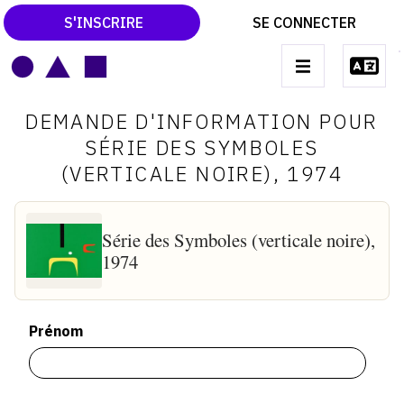
S'INSCRIRE
SE CONNECTER
LE MAGAZINE
Main
DEMANDE D'INFORMATION POUR
navigation
CATALOGUES RAISONNÉS
SÉRIE DES SYMBOLES
(VERTICALE NOIRE), 1974
LES EXPOSITIONS
LES VERNISSAGES
Série des Symboles (verticale noire),
ARCHIVES DES EXPOSITIONS
1974
ACTUALITÉS DU MONDE DE L'ART
LIBRAIRIE : LIVRES & CATALOGUES
Prénom
LEXIQUE ARTISTIQUE