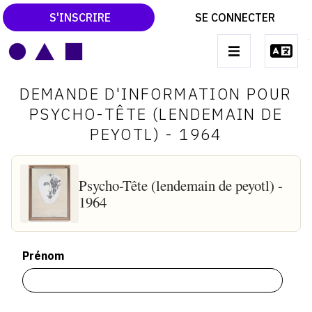
S'INSCRIRE
SE CONNECTER
LE MAGAZINE
Main
DEMANDE D'INFORMATION POUR
navigation
CATALOGUES RAISONNÉS
PSYCHO-TÊTE (LENDEMAIN DE
PEYOTL) - 1964
LES EXPOSITIONS
LES VERNISSAGES
Psycho-Tête (lendemain de peyotl) -
ARCHIVES DES EXPOSITIONS
1964
ACTUALITÉS DU MONDE DE L'ART
LIBRAIRIE : LIVRES & CATALOGUES
Prénom
LEXIQUE ARTISTIQUE