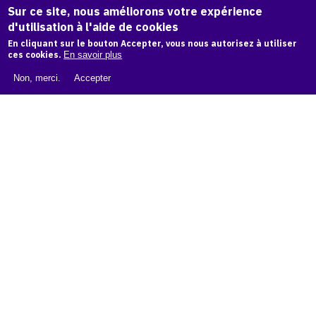
Sur ce site, nous améliorons votre expérience
d'utilisation à l'aide de cookies
LIVRE BLANC : CATALOGUE RAISONNÉ NUMÉRIQUE
En cliquant sur le bouton Accepter, vous nous autorisez à utiliser
ces cookies.
En savoir plus
À PROPOS D'OAM
Non, merci.
Accepter
L'ÉQUIPE OAM
INSTAGRAM
FACEBOOK
CGU
CGV
contact
Contact
La plateforme de référence pour créer,
conserver et promouvoir l'Histoire de l'Art.