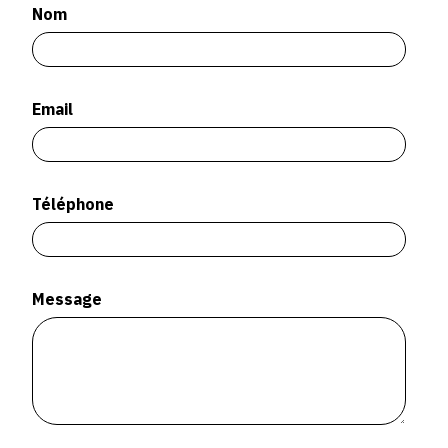
SERVICES
Nom
CRÉER SON CATALOGUE RAISONNÉ
Email
ABONNEMENTS DÉDIÉS AUX GALERISTES
CRÉER SON SITE ARTISTE
CRÉER SON CATALOGUE D'EXPO
Téléphone
PUBLIER SES EXPOSITIONS
DEVENIR CONTRIBUTEUR
Message
À PROPOS
L'ÉQUIPE OAM
À PROPOS D'OAM