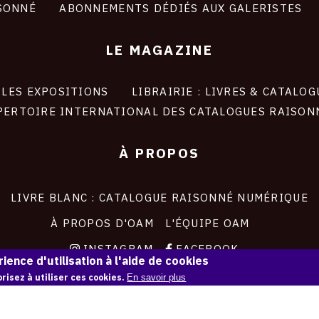
SONNÉ
ABONNEMENTS DÉDIÉS AUX GALERISTES
LE MAGAZINE
LES EXPOSITIONS
LIBRAIRIE : LIVRES & CATALOG
PERTOIRE INTERNATIONAL DES CATALOGUES RAISON
À PROPOS
LIVRE BLANC : CATALOGUE RAISONNÉ NUMÉRIQUE
À PROPOS D'OAM
L'ÉQUIPE OAM
INSTAGRAM
FACEBOOK
ience d'utilisation à l'aide de cookies
CGU
CGV
risez à utiliser ces cookies.
En savoir plus