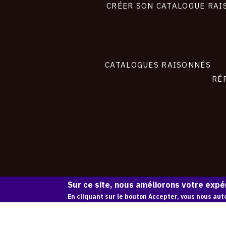
site
CRÉER SON CATALOGUE RAI
CATALOGUES RAISONNÉS
RÉ
Sur ce site, nous améliorons votre expér
En cliquant sur le bouton Accepter, vous nous auto