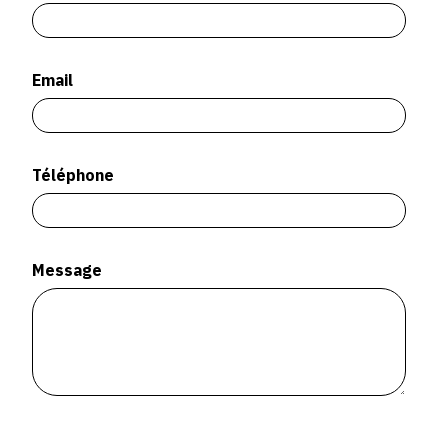
SERVICES
CRÉER SON CATALOGUE RAISONNÉ
Email
ABONNEMENTS DÉDIÉS AUX GALERISTES
CRÉER SON SITE ARTISTE
Téléphone
CRÉER SON CATALOGUE D'EXPO
PUBLIER SES EXPOSITIONS
DEVENIR CONTRIBUTEUR
Message
À PROPOS
L'ÉQUIPE OAM
À PROPOS D'OAM