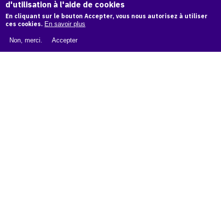
d'utilisation à l'aide de cookies
LIVRE BLANC : CATALOGUE RAISONNÉ NUMÉRIQUE
En cliquant sur le bouton Accepter, vous nous autorisez à utiliser
À PROPOS D'OAM
ces cookies.
En savoir plus
L'ÉQUIPE OAM
Non, merci.
Accepter
INSTAGRAM
FACEBOOK
CGU
CGV
contact
Contact
La plateforme de référence pour créer,
conserver et promouvoir l'Histoire de l'Art.
Des catalogues raisonnés aux archives
d'expositions.