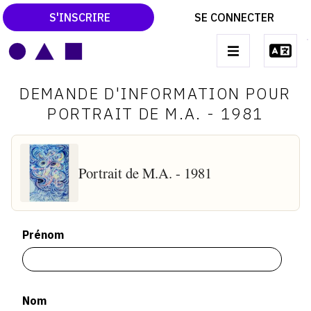
S'INSCRIRE
SE CONNECTER
LE MAGAZINE
Main
DEMANDE D'INFORMATION POUR
navigation
CATALOGUES RAISONNÉS
PORTRAIT DE M.A. - 1981
LES EXPOSITIONS
LES VERNISSAGES
Portrait de M.A. - 1981
ARCHIVES DES EXPOSITIONS
ACTUALITÉS DU MONDE DE L'ART
Prénom
LIBRAIRIE : LIVRES & CATALOGUES
LEXIQUE ARTISTIQUE
Nom