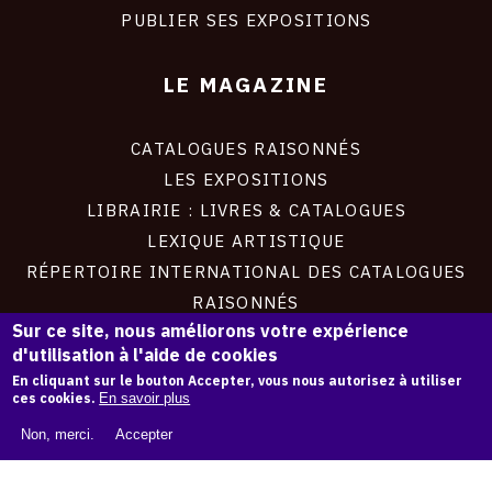
PUBLIER SES EXPOSITIONS
LE MAGAZINE
CATALOGUES RAISONNÉS
LES EXPOSITIONS
LIBRAIRIE : LIVRES & CATALOGUES
LEXIQUE ARTISTIQUE
RÉPERTOIRE INTERNATIONAL DES CATALOGUES
RAISONNÉS
Sur ce site, nous améliorons votre expérience
d'utilisation à l'aide de cookies
À PROPOS
En cliquant sur le bouton Accepter, vous nous autorisez à utiliser
ces cookies.
En savoir plus
LIVRE BLANC : CATALOGUE RAISONNÉ NUMÉRIQUE
Non, merci.
Accepter
À PROPOS D'OAM