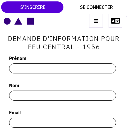
S'INSCRIRE
SE CONNECTER
LE MAGAZINE
Main
DEMANDE D'INFORMATION POUR
navigation
CATALOGUES RAISONNÉS
FEU CENTRAL - 1956
LES EXPOSITIONS
Prénom
LES VERNISSAGES
ARCHIVES DES EXPOSITIONS
Nom
ACTUALITÉS DU MONDE DE L'ART
LIBRAIRIE : LIVRES & CATALOGUES
LEXIQUE ARTISTIQUE
Email