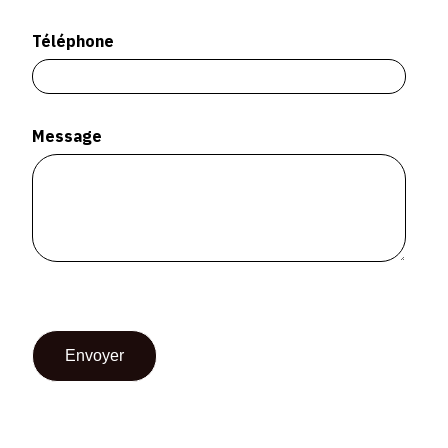
SERVICES
Téléphone
CRÉER SON CATALOGUE RAISONNÉ
ABONNEMENTS DÉDIÉS AUX GALERISTES
Message
CRÉER SON SITE ARTISTE
CRÉER SON CATALOGUE D'EXPO
PUBLIER SES EXPOSITIONS
DEVENIR CONTRIBUTEUR
À PROPOS
L'ÉQUIPE OAM
À PROPOS D'OAM