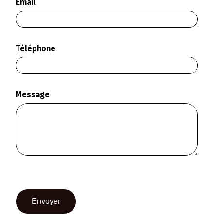
Email
SERVICES
CRÉER SON CATALOGUE RAISONNÉ
Téléphone
ABONNEMENTS DÉDIÉS AUX GALERISTES
CRÉER SON SITE ARTISTE
CRÉER SON CATALOGUE D'EXPO
Message
PUBLIER SES EXPOSITIONS
DEVENIR CONTRIBUTEUR
À PROPOS
L'ÉQUIPE OAM
À PROPOS D'OAM