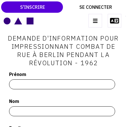
S'INSCRIRE
SE CONNECTER
LE MAGAZINE
Main
DEMANDE D'INFORMATION POUR
navigation
CATALOGUES RAISONNÉS
IMPRESSIONNANT COMBAT DE
RUE À BERLIN PENDANT LA
LES EXPOSITIONS
RÉVOLUTION - 1962
LES VERNISSAGES
Prénom
ARCHIVES DES EXPOSITIONS
ACTUALITÉS DU MONDE DE L'ART
LIBRAIRIE : LIVRES & CATALOGUES
Nom
LEXIQUE ARTISTIQUE