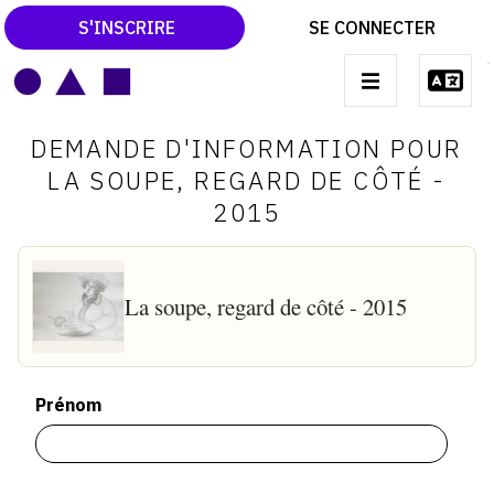
S'INSCRIRE
SE CONNECTER
LE MAGAZINE
Main
DEMANDE D'INFORMATION POUR
navigation
CATALOGUES RAISONNÉS
LA SOUPE, REGARD DE CÔTÉ -
2015
LES EXPOSITIONS
LES VERNISSAGES
ARCHIVES DES EXPOSITIONS
La soupe, regard de côté - 2015
ACTUALITÉS DU MONDE DE L'ART
LIBRAIRIE : LIVRES & CATALOGUES
Prénom
LEXIQUE ARTISTIQUE