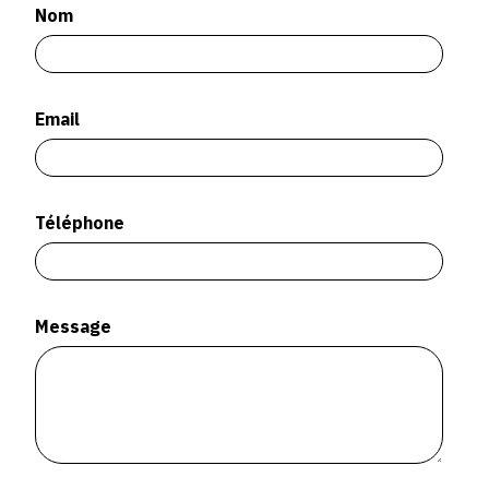
SERVICES
Nom
CRÉER SON CATALOGUE RAISONNÉ
Email
ABONNEMENTS DÉDIÉS AUX GALERISTES
CRÉER SON SITE ARTISTE
CRÉER SON CATALOGUE D'EXPO
Téléphone
PUBLIER SES EXPOSITIONS
DEVENIR CONTRIBUTEUR
Message
À PROPOS
L'ÉQUIPE OAM
À PROPOS D'OAM