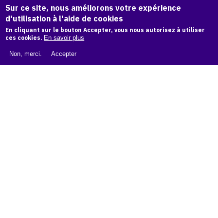
Sur ce site, nous améliorons votre expérience
d'utilisation à l'aide de cookies
LIVRE BLANC : CATALOGUE RAISONNÉ NUMÉRIQUE
En cliquant sur le bouton Accepter, vous nous autorisez à utiliser
ces cookies.
En savoir plus
À PROPOS D'OAM
Non, merci.
Accepter
L'ÉQUIPE OAM
INSTAGRAM
FACEBOOK
CGU
CGV
contact
Contact
La plateforme de référence pour créer,
conserver et promouvoir l'Histoire de l'Art.