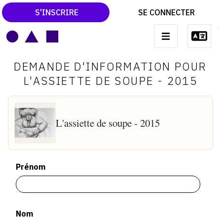
S'INSCRIRE
SE CONNECTER
LE MAGAZINE
Main
DEMANDE D'INFORMATION POUR
navigation
CATALOGUES RAISONNÉS
L'ASSIETTE DE SOUPE - 2015
LES EXPOSITIONS
LES VERNISSAGES
L'assiette de soupe - 2015
ARCHIVES DES EXPOSITIONS
ACTUALITÉS DU MONDE DE L'ART
Prénom
LIBRAIRIE : LIVRES & CATALOGUES
LEXIQUE ARTISTIQUE
Nom