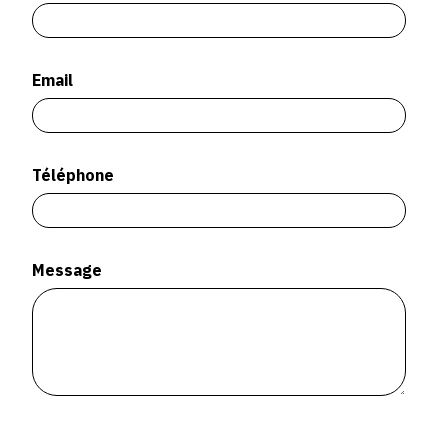
SERVICES
CRÉER SON CATALOGUE RAISONNÉ
Email
ABONNEMENTS DÉDIÉS AUX GALERISTES
CRÉER SON SITE ARTISTE
Téléphone
CRÉER SON CATALOGUE D'EXPO
PUBLIER SES EXPOSITIONS
DEVENIR CONTRIBUTEUR
Message
À PROPOS
L'ÉQUIPE OAM
À PROPOS D'OAM