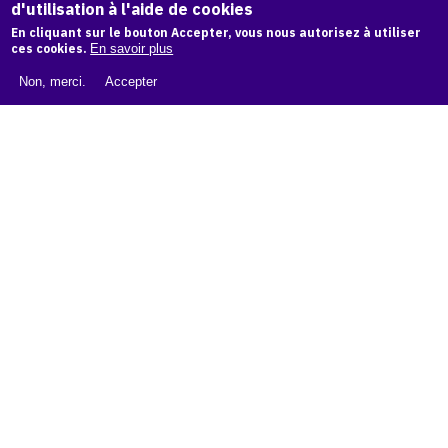
d'utilisation à l'aide de cookies
LIVRE BLANC : CATALOGUE RAISONNÉ NUMÉRIQUE
En cliquant sur le bouton Accepter, vous nous autorisez à utiliser
À PROPOS D'OAM
ces cookies.
En savoir plus
L'ÉQUIPE OAM
Non, merci.
Accepter
INSTAGRAM
FACEBOOK
CGU
CGV
contact
Contact
La plateforme de référence pour créer,
conserver et promouvoir l'Histoire de l'Art.
Des catalogues raisonnés aux archives
d'expositions.