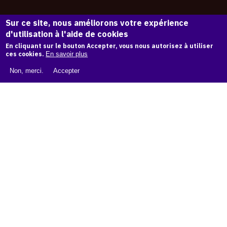
À PROPOS
Sur ce site, nous améliorons votre expérience
d'utilisation à l'aide de cookies
En cliquant sur le bouton Accepter, vous nous autorisez à utiliser
LIVRE BLANC : CATALOGUE RAISONNÉ NUMÉRIQUE
ces cookies.
En savoir plus
À PROPOS D'OAM
Non, merci.
Accepter
L'ÉQUIPE OAM
INSTAGRAM
FACEBOOK
CGU
CGV
contact
Contact