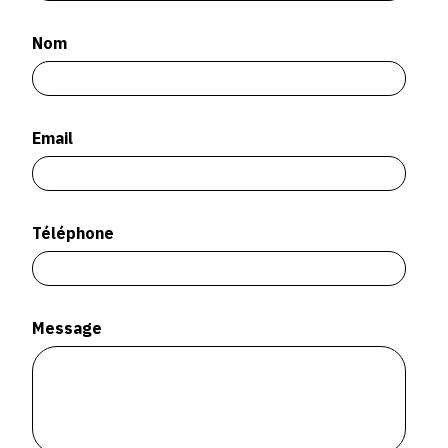
SERVICES
Nom
CRÉER SON CATALOGUE RAISONNÉ
ABONNEMENTS DÉDIÉS AUX GALERISTES
Email
CRÉER SON SITE ARTISTE
CRÉER SON CATALOGUE D'EXPO
PUBLIER SES EXPOSITIONS
Téléphone
DEVENIR CONTRIBUTEUR
Message
À PROPOS
L'ÉQUIPE OAM
À PROPOS D'OAM