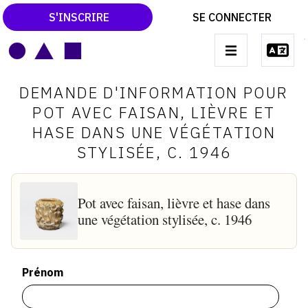
S'INSCRIRE
SE CONNECTER
LE MAGAZINE
Main
DEMANDE D'INFORMATION POUR
navigation
CATALOGUES RAISONNÉS
POT AVEC FAISAN, LIÈVRE ET
HASE DANS UNE VÉGÉTATION
LES EXPOSITIONS
STYLISÉE, C. 1946
LES VERNISSAGES
ARCHIVES DES EXPOSITIONS
Pot avec faisan, lièvre et hase dans
ACTUALITÉS DU MONDE DE L'ART
une végétation stylisée, c. 1946
LIBRAIRIE : LIVRES & CATALOGUES
LEXIQUE ARTISTIQUE
Prénom