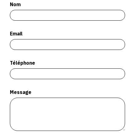
SERVICES
Nom
CRÉER SON CATALOGUE RAISONNÉ
Email
ABONNEMENTS DÉDIÉS AUX GALERISTES
CRÉER SON SITE ARTISTE
CRÉER SON CATALOGUE D'EXPO
Téléphone
PUBLIER SES EXPOSITIONS
DEVENIR CONTRIBUTEUR
Message
À PROPOS
L'ÉQUIPE OAM
À PROPOS D'OAM