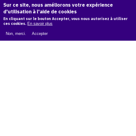
Sur ce site, nous améliorons votre expérience
d'utilisation à l'aide de cookies
LIVRE BLANC : CATALOGUE RAISONNÉ NUMÉRIQUE
En cliquant sur le bouton Accepter, vous nous autorisez à utiliser
ces cookies.
En savoir plus
À PROPOS D'OAM
Non, merci.
Accepter
L'ÉQUIPE OAM
INSTAGRAM
FACEBOOK
CGU
CGV
contact
Contact
La plateforme de référence pour créer,
conserver et promouvoir l'Histoire de l'Art.