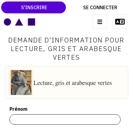
S'INSCRIRE
SE CONNECTER
LE MAGAZINE
Main
DEMANDE D'INFORMATION POUR
navigation
CATALOGUES RAISONNÉS
LECTURE, GRIS ET ARABESQUE
VERTES
LES EXPOSITIONS
LES VERNISSAGES
ARCHIVES DES EXPOSITIONS
Lecture, gris et arabesque vertes
ACTUALITÉS DU MONDE DE L'ART
LIBRAIRIE : LIVRES & CATALOGUES
Prénom
LEXIQUE ARTISTIQUE